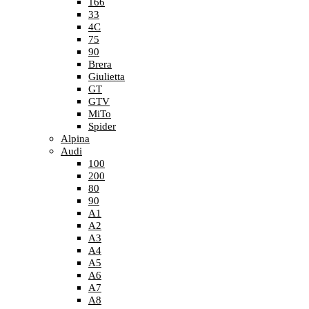
166
33
4C
75
90
Brera
Giulietta
GT
GTV
MiTo
Spider
Alpina
Audi
100
200
80
90
A1
A2
A3
A4
A5
A6
A7
A8