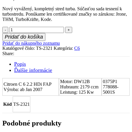
Nový vyvážený, kompletný stred turba. Súčasťou sada tesnení k
turbostredu. Ponúkame len certifikované značky so zárukou: Jrone,
THM, TurboKräfte, Kode.
množstvo
Stred
Pridať do košíka
turboduchadla
Pridať do nákupného zoznamu
(CHRA)
Katalógové číslo:
TS-2321
Kategória:
C6
Citroen
Share:
C
6
Popis
2.2
Ďalšie informácie
HDi
FAP
Motor: DW12B
0375P1
0375P1
Citroen C 6 2.2 HDi FAP
Hubraum: 2179 ccm
778088-
Výroba: ab Jan 2007
Leistung: 125 Kw
5001S
Kód
TS-2321
Podobné produkty