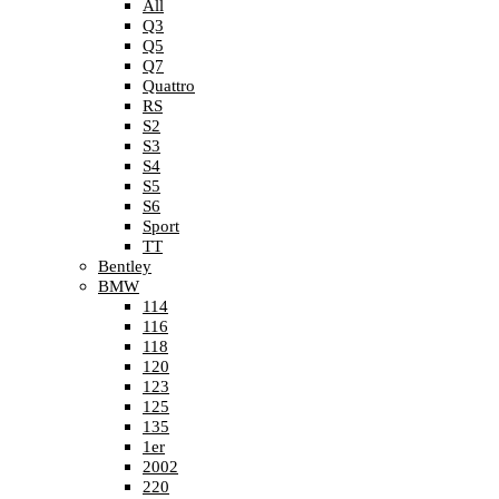
All
Q3
Q5
Q7
Quattro
RS
S2
S3
S4
S5
S6
Sport
TT
Bentley
BMW
114
116
118
120
123
125
135
1er
2002
220