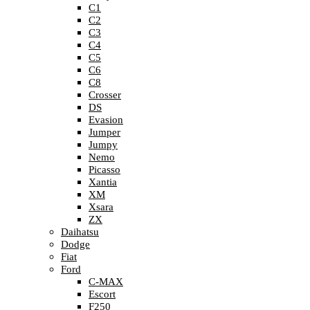
C1
C2
C3
C4
C5
C6
C8
Crosser
DS
Evasion
Jumper
Jumpy
Nemo
Picasso
Xantia
XM
Xsara
ZX
Daihatsu
Dodge
Fiat
Ford
C-MAX
Escort
F250