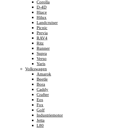
Corolla
D-4D
Hiace
Hilux
Landcruiser
Picnic
Previa
RAV4
Ritz
Runner
Supra
Verso
Yaris
Volkswagen
Amarok
Beetle
Bora
Caddy
Crafter
Eos
Fox
Golf
Industriemotor
Jetta
L80