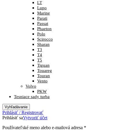
LT
Lupo
Marine
Parati
Passat
Phaeton
Polo
Scirocco
Sharan
T3
T4
T5
Tiguan
Touareg
Touran
Vento
Volvo
PKW
Tesniace sady turba
Vyhľadávanie
Prihlásiť / Registrovať
Prihlásiť sa
Vytvoriť účet
Povinné
Používateľské meno alebo e-mailová adresa
*