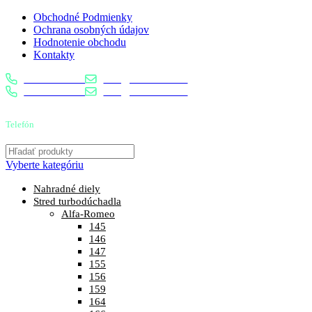
Obchodné Podmienky
Ochrana osobných údajov
Hodnotenie obchodu
Kontakty
0904 400 399
info@turbostred.sk
0904 400 399
info@turbostred.sk
Telefón
0904 400 399
Vyberte kategóriu
Nahradné diely
Stred turbodúchadla
Alfa-Romeo
145
146
147
155
156
159
164