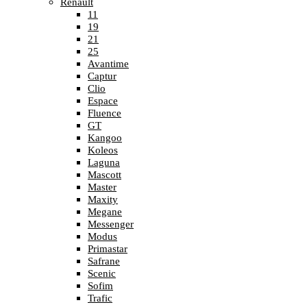
Renault
11
19
21
25
Avantime
Captur
Clio
Espace
Fluence
GT
Kangoo
Koleos
Laguna
Mascott
Master
Maxity
Megane
Messenger
Modus
Primastar
Safrane
Scenic
Sofim
Trafic