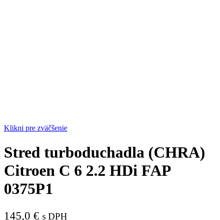
Klikni pre zväčšenie
Stred turboduchadla (CHRA)
Citroen C 6 2.2 HDi FAP
0375P1
145,0
€
s DPH