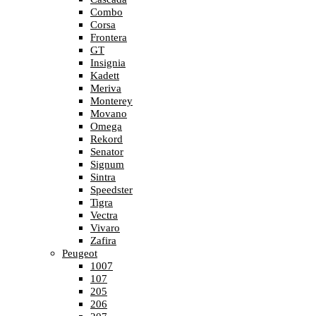
Combo
Corsa
Frontera
GT
Insignia
Kadett
Meriva
Monterey
Movano
Omega
Rekord
Senator
Signum
Sintra
Speedster
Tigra
Vectra
Vivaro
Zafira
Peugeot
1007
107
205
206