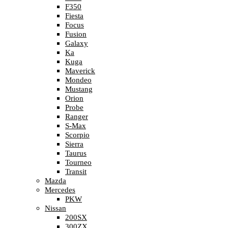
F350
Fiesta
Focus
Fusion
Galaxy
Ka
Kuga
Maverick
Mondeo
Mustang
Orion
Probe
Ranger
S-Max
Scorpio
Sierra
Taurus
Tourneo
Transit
Mazda
Mercedes
PKW
Nissan
200SX
300ZX