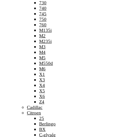
730
740
745
750
760
M135i
M2
M235i
M3
M4
M5
M550d
M6
X1
X3
X4
X5
X6
Z4
Cadillac
Citroen
25
Berlingo
BX
C-elysée