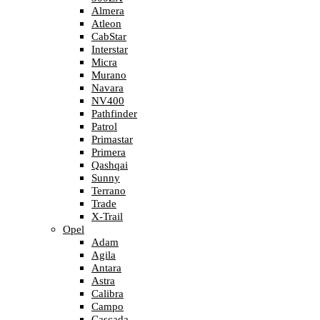
Almera
Atleon
CabStar
Interstar
Micra
Murano
Navara
NV400
Pathfinder
Patrol
Primastar
Primera
Qashqai
Sunny
Terrano
Trade
X-Trail
Opel
Adam
Agila
Antara
Astra
Calibra
Campo
Cascada