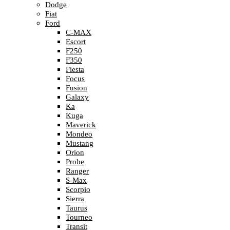
Dodge
Fiat
Ford
C-MAX
Escort
F250
F350
Fiesta
Focus
Fusion
Galaxy
Ka
Kuga
Maverick
Mondeo
Mustang
Orion
Probe
Ranger
S-Max
Scorpio
Sierra
Taurus
Tourneo
Transit