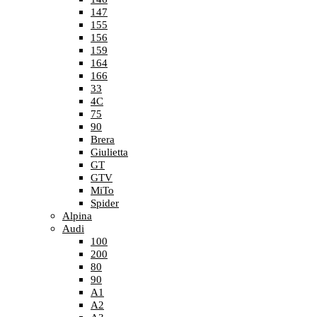
147
155
156
159
164
166
33
4C
75
90
Brera
Giulietta
GT
GTV
MiTo
Spider
Alpina
Audi
100
200
80
90
A1
A2