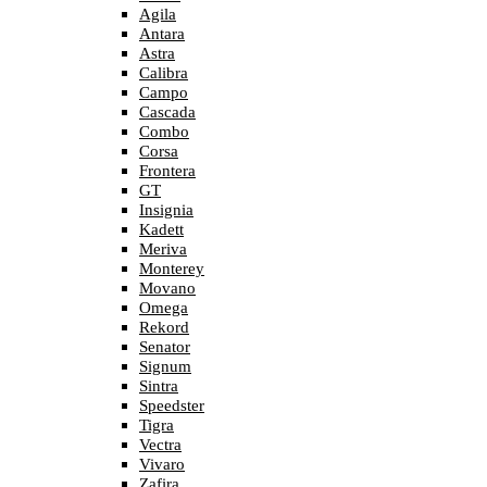
Agila
Antara
Astra
Calibra
Campo
Cascada
Combo
Corsa
Frontera
GT
Insignia
Kadett
Meriva
Monterey
Movano
Omega
Rekord
Senator
Signum
Sintra
Speedster
Tigra
Vectra
Vivaro
Zafira