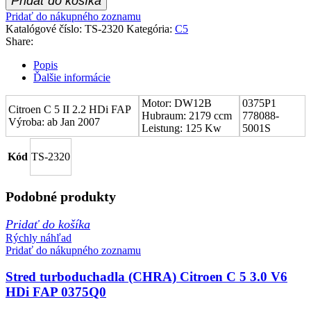
Pridať do košíka
Pridať do nákupného zoznamu
Katalógové číslo:
TS-2320
Kategória:
C5
Share:
Popis
Ďalšie informácie
Motor: DW12B
0375P1
Citroen C 5 II 2.2 HDi FAP
Hubraum: 2179 ccm
778088-
Výroba: ab Jan 2007
Leistung: 125 Kw
5001S
Kód
TS-2320
Podobné produkty
Pridať do košíka
Rýchly náhľad
Pridať do nákupného zoznamu
Stred turboduchadla (CHRA) Citroen C 5 3.0 V6
HDi FAP 0375Q0