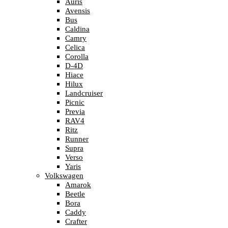
Auris
Avensis
Bus
Caldina
Camry
Celica
Corolla
D-4D
Hiace
Hilux
Landcruiser
Picnic
Previa
RAV4
Ritz
Runner
Supra
Verso
Yaris
Volkswagen
Amarok
Beetle
Bora
Caddy
Crafter