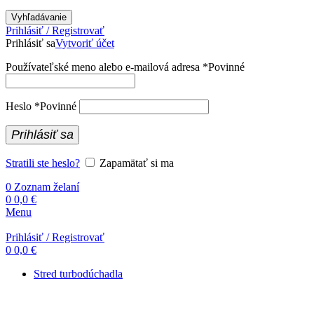
Vyhľadávanie
Prihlásiť / Registrovať
Prihlásiť sa
Vytvoriť účet
Používateľské meno alebo e-mailová adresa
*
Povinné
Heslo
*
Povinné
Prihlásiť sa
Stratili ste heslo?
Zapamätať si ma
0
Zoznam želaní
0
0,0
€
Menu
Prihlásiť / Registrovať
0
0,0
€
Stred turbodúchadla