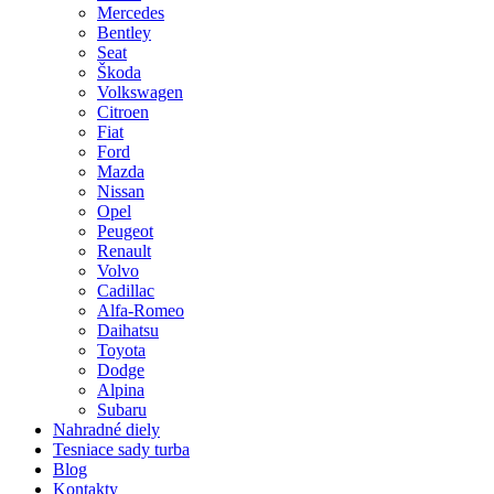
Mercedes
Bentley
Seat
Škoda
Volkswagen
Citroen
Fiat
Ford
Mazda
Nissan
Opel
Peugeot
Renault
Volvo
Cadillac
Alfa-Romeo
Daihatsu
Toyota
Dodge
Alpina
Subaru
Nahradné diely
Tesniace sady turba
Blog
Kontakty