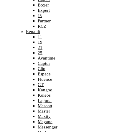
Boxer
Expert
J5
Partner
RCZ
Renault
11
19
21
25
Avantime
Captur
Clio
Espace
Fluence
GT
Kangoo
Koleos
Laguna
Mascott
Master
Maxity
Megane
Messenger