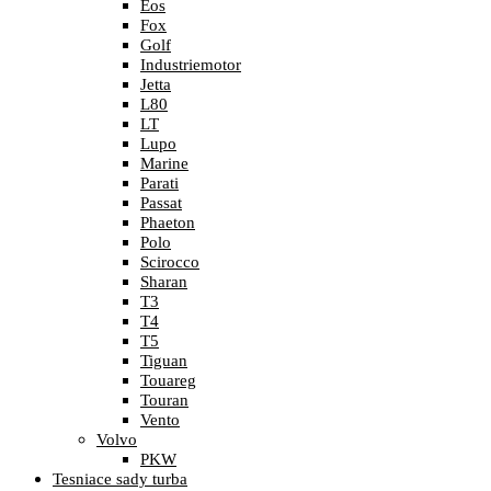
Eos
Fox
Golf
Industriemotor
Jetta
L80
LT
Lupo
Marine
Parati
Passat
Phaeton
Polo
Scirocco
Sharan
T3
T4
T5
Tiguan
Touareg
Touran
Vento
Volvo
PKW
Tesniace sady turba