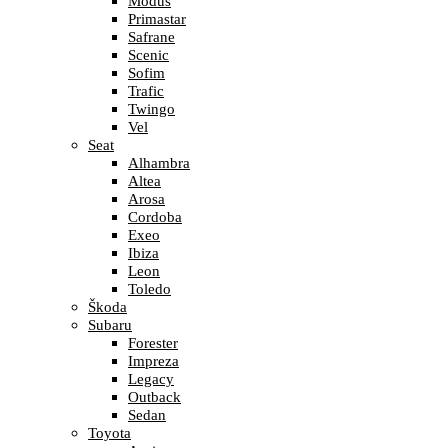
Modus
Primastar
Safrane
Scenic
Sofim
Trafic
Twingo
Vel
Seat
Alhambra
Altea
Arosa
Cordoba
Exeo
Ibiza
Leon
Toledo
Škoda
Subaru
Forester
Impreza
Legacy
Outback
Sedan
Toyota