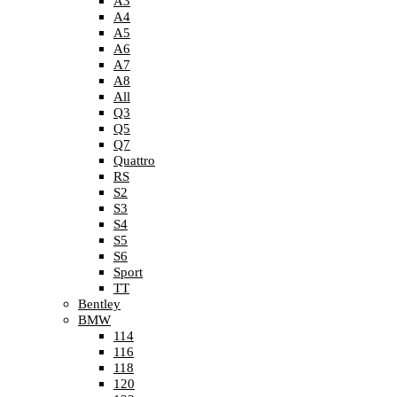
A3
A4
A5
A6
A7
A8
All
Q3
Q5
Q7
Quattro
RS
S2
S3
S4
S5
S6
Sport
TT
Bentley
BMW
114
116
118
120