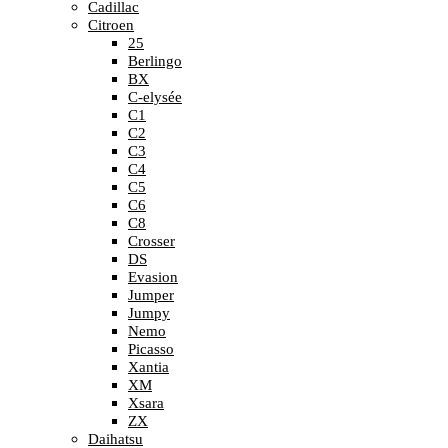
Cadillac
Citroen
25
Berlingo
BX
C-elysée
C1
C2
C3
C4
C5
C6
C8
Crosser
DS
Evasion
Jumper
Jumpy
Nemo
Picasso
Xantia
XM
Xsara
ZX
Daihatsu