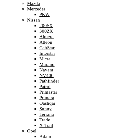
Mazda
Mercedes
PKW
Nissan
200SX
300ZX
Almera
Atleon
CabStar
Interstar
Micra
Murano
Navara
NV400
Pathfinder
Patrol
Primastar
Primera
Qashqai
Sunny
Terrano
Trade
X-Trail
Opel
Adam