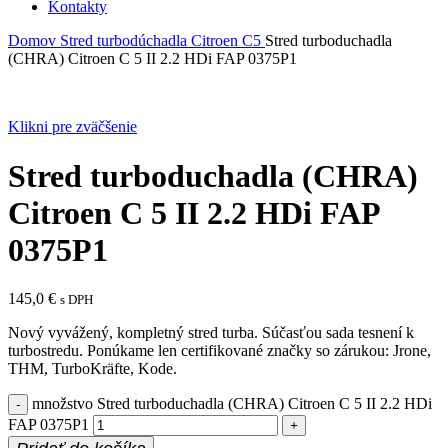
Kontakty
Domov
Stred turbodúchadla
Citroen
C5
Stred turboduchadla
(CHRA) Citroen C 5 II 2.2 HDi FAP 0375P1
Klikni pre zväčšenie
Stred turboduchadla (CHRA)
Citroen C 5 II 2.2 HDi FAP
0375P1
145,0
€
s DPH
Nový vyvážený, kompletný stred turba. Súčasťou sada tesnení k
turbostredu. Ponúkame len certifikované značky so zárukou: Jrone,
THM, TurboKräfte, Kode.
množstvo Stred turboduchadla (CHRA) Citroen C 5 II 2.2 HDi
FAP 0375P1