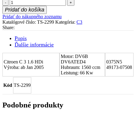
množstvo
Stred
Pridať do košíka
turboduchadla
Pridať do nákupného zoznamu
(CHRA)
Katalógové číslo:
TS-2299
Kategória:
C3
Citroen
Share:
C
3
Popis
1.6
Ďalšie informácie
HDi
0375N5
Motor: DV6B
Citroen C 3 1.6 HDi
DV6ATED4
0375N5
Výroba: ab Jan 2005
Hubraum: 1560 ccm
49173-07508
Leistung: 66 Kw
Kód
TS-2299
Podobné produkty