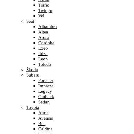
Trafic
Twingo
Vel
Seat
Alhambra
Altea
Arosa
Cordoba
Exeo
Ibiza
Leon
Toledo
Škoda
Subaru
Forester
Impreza
Legacy
Outback
Sedan
Toyota
Auris
Avensis
Bus
Caldina