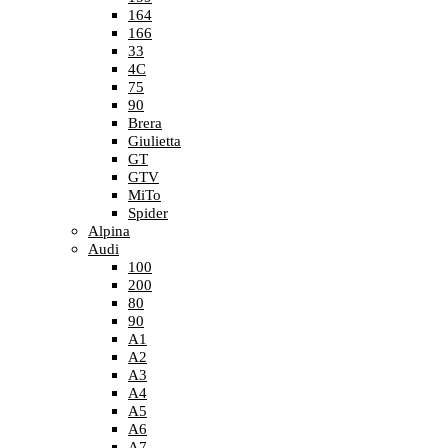
164
166
33
4C
75
90
Brera
Giulietta
GT
GTV
MiTo
Spider
Alpina
Audi
100
200
80
90
A1
A2
A3
A4
A5
A6
A7