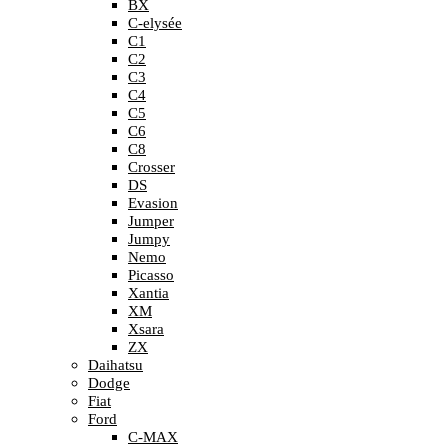
BX
C-elysée
C1
C2
C3
C4
C5
C6
C8
Crosser
DS
Evasion
Jumper
Jumpy
Nemo
Picasso
Xantia
XM
Xsara
ZX
Daihatsu
Dodge
Fiat
Ford
C-MAX