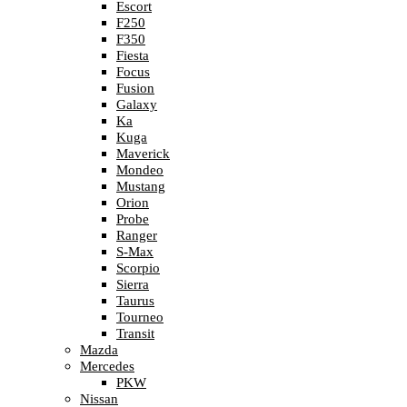
Escort
F250
F350
Fiesta
Focus
Fusion
Galaxy
Ka
Kuga
Maverick
Mondeo
Mustang
Orion
Probe
Ranger
S-Max
Scorpio
Sierra
Taurus
Tourneo
Transit
Mazda
Mercedes
PKW
Nissan