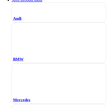
Stred turbodúchadla
Audi
BMW
Mercedes