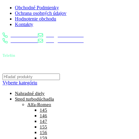
Obchodné Podmienky
Ochrana osobných údajov
Hodnotenie obchodu
Kontakty
0904 400 399
info@turbostred.sk
0904 400 399
info@turbostred.sk
Telefón
0904 400 399
Vyberte kategóriu
Nahradné diely
Stred turbodúchadla
Alfa-Romeo
145
146
147
155
156
159