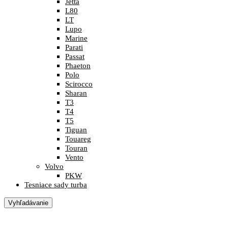
Jetta
L80
LT
Lupo
Marine
Parati
Passat
Phaeton
Polo
Scirocco
Sharan
T3
T4
T5
Tiguan
Touareg
Touran
Vento
Volvo
PKW
Tesniace sady turba
Vyhľadávanie
PRIHLÁSIŤ / REGISTROVAŤ