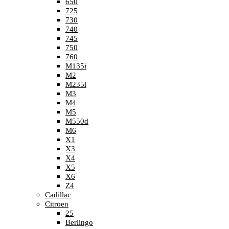
650
725
730
740
745
750
760
M135i
M2
M235i
M3
M4
M5
M550d
M6
X1
X3
X4
X5
X6
Z4
Cadillac
Citroen
25
Berlingo