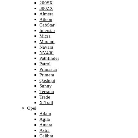
200SX
300ZX
Almera
Atleon
CabStar
Interstar
Micra
Murano
Navara
NV400
Pathfinder
Patrol
Primastar
Primera
Qashqai
Sunny
Terrano
Trade
X-Trail
Opel
Adam
Agila
Antara
Astra
Calibra