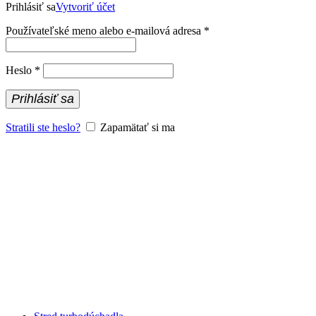
Prihlásiť sa
Vytvoriť účet
Povinné
Používateľské meno alebo e-mailová adresa
*
Povinné
Heslo
*
Prihlásiť sa
Stratili ste heslo?
Zapamätať si ma
0,0
€
PRIHLÁSIŤ / REGISTROVAŤ