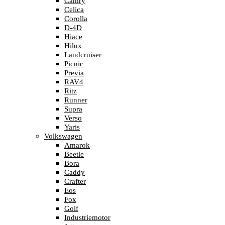
Camry
Celica
Corolla
D-4D
Hiace
Hilux
Landcruiser
Picnic
Previa
RAV4
Ritz
Runner
Supra
Verso
Yaris
Volkswagen
Amarok
Beetle
Bora
Caddy
Crafter
Eos
Fox
Golf
Industriemotor