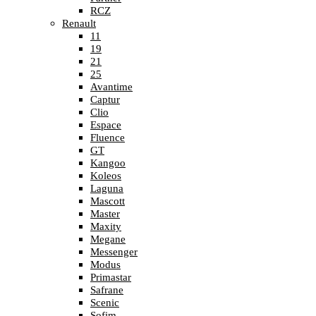
RCZ
Renault
11
19
21
25
Avantime
Captur
Clio
Espace
Fluence
GT
Kangoo
Koleos
Laguna
Mascott
Master
Maxity
Megane
Messenger
Modus
Primastar
Safrane
Scenic
Sofim