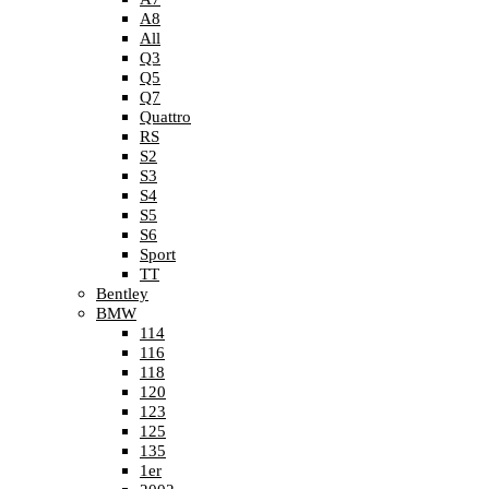
A8
All
Q3
Q5
Q7
Quattro
RS
S2
S3
S4
S5
S6
Sport
TT
Bentley
BMW
114
116
118
120
123
125
135
1er