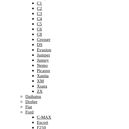
C1
C2
C3
C4
C5
C6
C8
Crosser
DS
Evasion
Jumper
Jumpy
Nemo
Picasso
Xantia
XM
Xsara
ZX
Daihatsu
Dodge
Fiat
Ford
C-MAX
Escort
F250