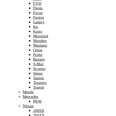
F350
Fiesta
Focus
Fusion
Galaxy
Ka
Kuga
Maverick
Mondeo
Mustang
Orion
Probe
Ranger
S-Max
Scorpio
Sierra
Taurus
Tourneo
Transit
Mazda
Mercedes
PKW
Nissan
200SX
300ZX