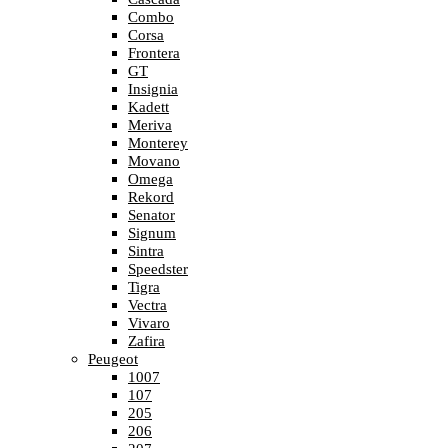
Combo
Corsa
Frontera
GT
Insignia
Kadett
Meriva
Monterey
Movano
Omega
Rekord
Senator
Signum
Sintra
Speedster
Tigra
Vectra
Vivaro
Zafira
Peugeot
1007
107
205
206