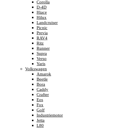
Corolla
D-4D
Hiace
Hilux
Landcruiser
Picnic
Previa
RAV4
Ritz
Runner
Supra
Verso
Yaris
Volkswagen
Amarok
Beetle
Bora
Caddy
Crafter
Eos
Fox
Golf
Industriemotor
Jetta
L80