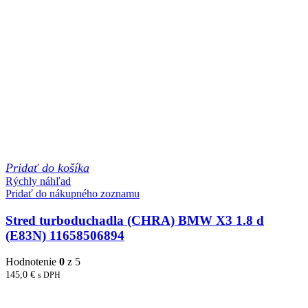
Pridať do košíka
Rýchly náhľad
Pridať do nákupného zoznamu
Stred turboduchadla (CHRA) BMW X3 1.8 d
(E83N) 11658506894
Hodnotenie
0
z 5
145,0
€
s DPH