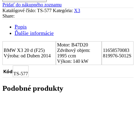
turboduchadla
Pridať do nákupného zoznamu
(CHRA)
Katalógové číslo:
TS-577
Kategória:
X3
BMW
Share:
X3
20
Popis
d
Ďalšie informácie
(F25)
11658570083
Motor: B47D20
BMW X3 20 d (F25)
Zdvihový objem:
11658570083
Výroba: od Duben 2014
1995 ccm
819976-5012S
Výkon: 140 kW
Kód
TS-577
Podobné produkty