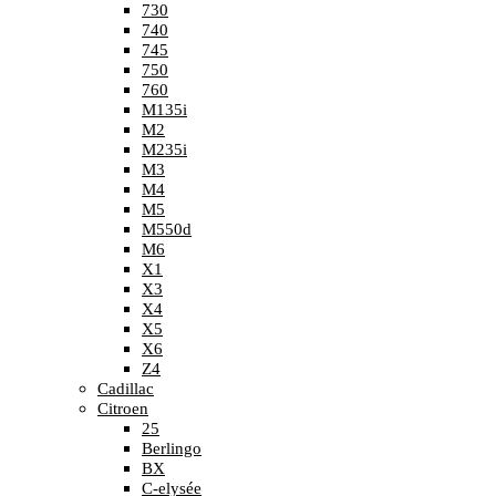
730
740
745
750
760
M135i
M2
M235i
M3
M4
M5
M550d
M6
X1
X3
X4
X5
X6
Z4
Cadillac
Citroen
25
Berlingo
BX
C-elysée