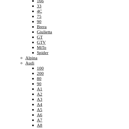
166
33
4C
75
90
Brera
Giulietta
GT
GTV
MiTo
Spider
Alpina
Audi
100
200
80
90
A1
A2
A3
A4
A5
A6
A7
A8