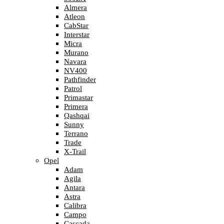
Almera
Atleon
CabStar
Interstar
Micra
Murano
Navara
NV400
Pathfinder
Patrol
Primastar
Primera
Qashqai
Sunny
Terrano
Trade
X-Trail
Opel
Adam
Agila
Antara
Astra
Calibra
Campo
Cascada