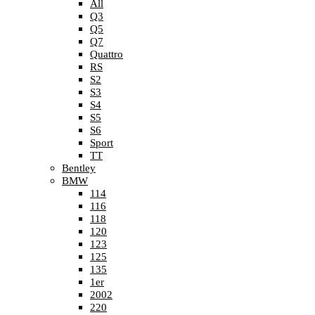
All
Q3
Q5
Q7
Quattro
RS
S2
S3
S4
S5
S6
Sport
TT
Bentley
BMW
114
116
118
120
123
125
135
1er
2002
220