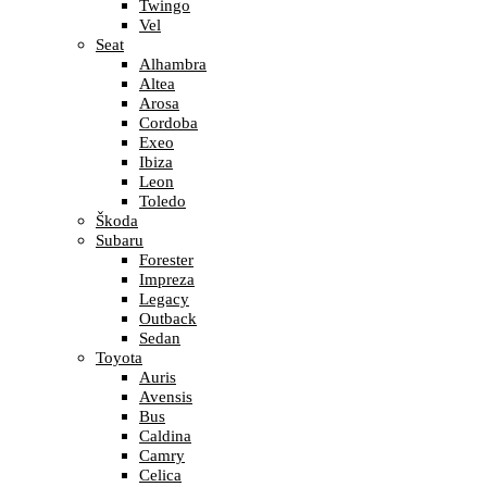
Twingo
Vel
Seat
Alhambra
Altea
Arosa
Cordoba
Exeo
Ibiza
Leon
Toledo
Škoda
Subaru
Forester
Impreza
Legacy
Outback
Sedan
Toyota
Auris
Avensis
Bus
Caldina
Camry
Celica