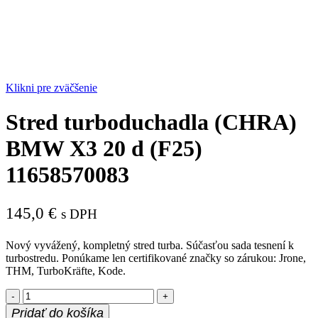
Klikni pre zväčšenie
Stred turboduchadla (CHRA)
BMW X3 20 d (F25)
11658570083
145,0
€
s DPH
Nový vyvážený, kompletný stred turba. Súčasťou sada tesnení k
turbostredu. Ponúkame len certifikované značky so zárukou: Jrone,
THM, TurboKräfte, Kode.
množstvo
Stred
Pridať do košíka