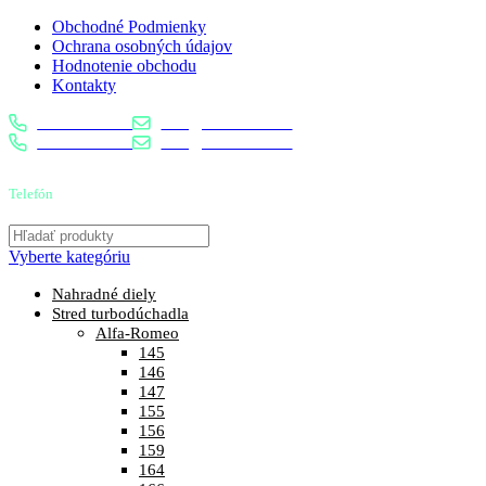
Obchodné Podmienky
Ochrana osobných údajov
Hodnotenie obchodu
Kontakty
0904 400 399
info@turbostred.sk
0904 400 399
info@turbostred.sk
Telefón
0904 400 399
Vyberte kategóriu
Nahradné diely
Stred turbodúchadla
Alfa-Romeo
145
146
147
155
156
159
164