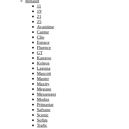
Renault
11
19
21
25
Avantime
Captur
Clio
Espace
Fluence
GT
Kangoo
Koleos
Laguna
Mascott
Master
Maxity
Megane
Messenger
Modus
Primastar
Safrane
Scenic
Sofim
Trafic