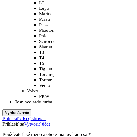
LT
Lupo
Marine
Parati
Passat
Phaeton
Polo
Scirocco
Sharan
T3
T4
T5
Tiguan
Touareg
Touran
Vento
Volvo
PKW
Tesniace sady turba
Vyhľadávanie
Prihlásiť / Registrovať
Prihlásiť sa
Vytvoriť účet
Povinné
Používateľské meno alebo e-mailová adresa
*