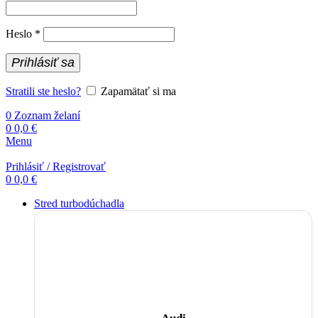
Povinné
Heslo
*
Prihlásiť sa
Stratili ste heslo?
Zapamätať si ma
0
Zoznam želaní
0
0,0
€
Menu
Prihlásiť / Registrovať
0
0,0
€
Stred turbodúchadla