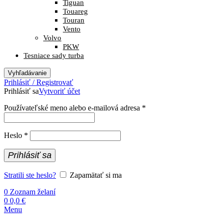
Tiguan
Touareg
Touran
Vento
Volvo
PKW
Tesniace sady turba
Vyhľadávanie
Prihlásiť / Registrovať
Prihlásiť sa
Vytvoriť účet
Používateľské meno alebo e-mailová adresa
*
Heslo
*
Prihlásiť sa
Stratili ste heslo?
Zapamätať si ma
0
Zoznam želaní
0
0,0
€
Menu