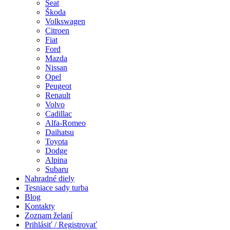
Seat
Škoda
Volkswagen
Citroen
Fiat
Ford
Mazda
Nissan
Opel
Peugeot
Renault
Volvo
Cadillac
Alfa-Romeo
Daihatsu
Toyota
Dodge
Alpina
Subaru
Nahradné diely
Tesniace sady turba
Blog
Kontakty
Zoznam želaní
Prihlásiť / Registrovať