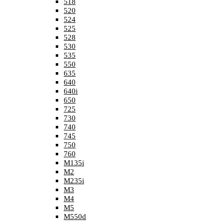
518
520
524
525
528
530
535
550
635
640
640i
650
725
730
740
745
750
760
M135i
M2
M235i
M3
M4
M5
M550d