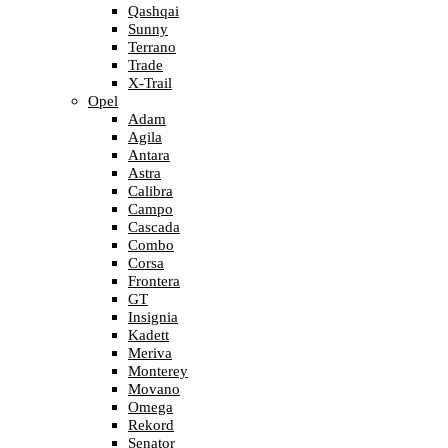
Qashqai
Sunny
Terrano
Trade
X-Trail
Opel
Adam
Agila
Antara
Astra
Calibra
Campo
Cascada
Combo
Corsa
Frontera
GT
Insignia
Kadett
Meriva
Monterey
Movano
Omega
Rekord
Senator