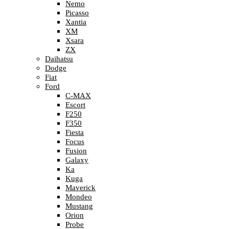
Nemo
Picasso
Xantia
XM
Xsara
ZX
Daihatsu
Dodge
Fiat
Ford
C-MAX
Escort
F250
F350
Fiesta
Focus
Fusion
Galaxy
Ka
Kuga
Maverick
Mondeo
Mustang
Orion
Probe