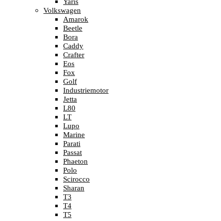
Yaris
Volkswagen
Amarok
Beetle
Bora
Caddy
Crafter
Eos
Fox
Golf
Industriemotor
Jetta
L80
LT
Lupo
Marine
Parati
Passat
Phaeton
Polo
Scirocco
Sharan
T3
T4
T5