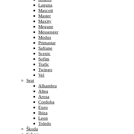
Laguna
Mascott
Master
Maxity
Megane
Messenger
Modus
Primastar
Safrane
Scenic
Sofim
Trafic
Twingo
Vel
Seat
Alhambra
Altea
Arosa
Cordoba
Exeo
Ibiza
Leon
Toledo
Škoda