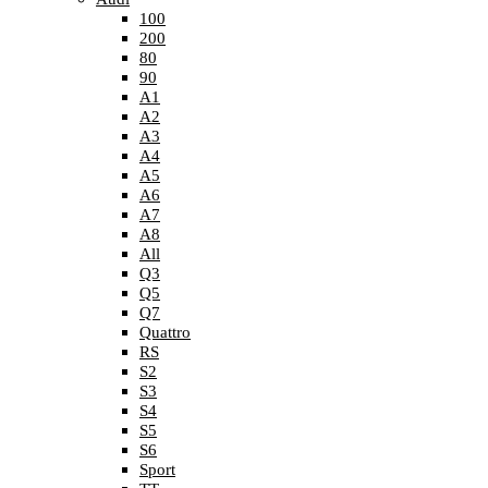
100
200
80
90
A1
A2
A3
A4
A5
A6
A7
A8
All
Q3
Q5
Q7
Quattro
RS
S2
S3
S4
S5
S6
Sport