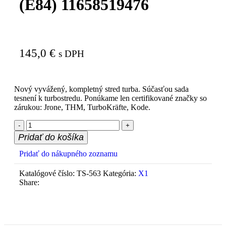
(E84) 11658519476
145,0
€
s DPH
Nový vyvážený, kompletný stred turba. Súčasťou sada
tesnení k turbostredu. Ponúkame len certifikované značky so
zárukou: Jrone, THM, TurboKräfte, Kode.
Pridať do košíka
Pridať do nákupného zoznamu
Katalógové číslo:
TS-563
Kategória:
X1
Share: