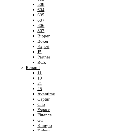
508
604
605
607
806
807
Bipper
Boxer
Expert
J5
Partner
RCZ
Renault
11
19
21
25
Avantime
Captur
Clio
Espace
Fluence
GT
Kangoo
Koleos