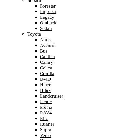
Subaru
Forester
Impreza
Legacy
Outback
Sedan
Toyota
Auris
Avensis
Bus
Caldina
Camry
Celica
Corolla
D-4D
Hiace
Hilux
Landcruiser
Picnic
Previa
RAV4
Ritz
Runner
Supra
Verso