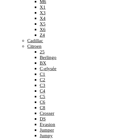
M6
X1
X3
X4
X5
X6
Z4
Cadillac
Citroen
25
Berlingo
BX
C-elysée
C1
C2
C3
C4
C5
C6
C8
Crosser
DS
Evasion
Jumper
Jumpy