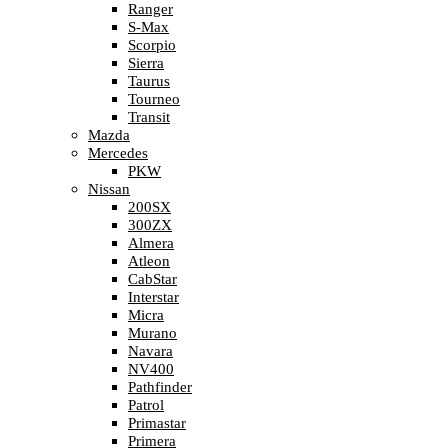
Ranger
S-Max
Scorpio
Sierra
Taurus
Tourneo
Transit
Mazda
Mercedes
PKW
Nissan
200SX
300ZX
Almera
Atleon
CabStar
Interstar
Micra
Murano
Navara
NV400
Pathfinder
Patrol
Primastar
Primera