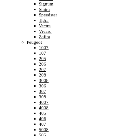
Signum
Sintra
Speedster
Tigra
Vectra
Vivaro
Zafira
Peugeot
1007
107
205
206
207
208
3008
306
307
308
4007
4008
405
406
407
5008
505