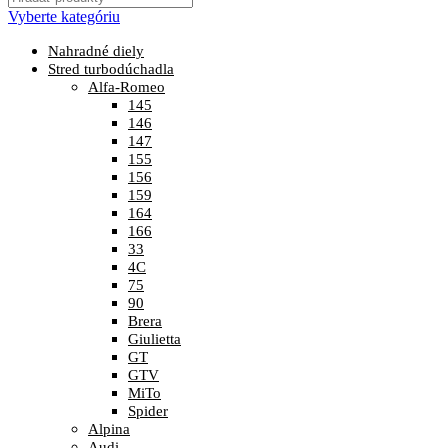
Vyberte kategóriu
Nahradné diely
Stred turbodúchadla
Alfa-Romeo
145
146
147
155
156
159
164
166
33
4C
75
90
Brera
Giulietta
GT
GTV
MiTo
Spider
Alpina
Audi