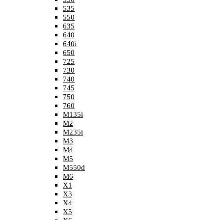
535
550
635
640
640i
650
725
730
740
745
750
760
M135i
M2
M235i
M3
M4
M5
M550d
M6
X1
X3
X4
X5