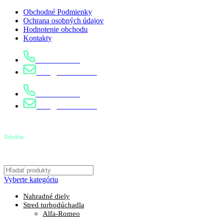
Obchodné Podmienky
Ochrana osobných údajov
Hodnotenie obchodu
Kontakty
0904 400 399
info@turbostred.sk
0904 400 399
info@turbostred.sk
Telefón
0904 400 399
Vyberte kategóriu
Nahradné diely
Stred turbodúchadla
Alfa-Romeo