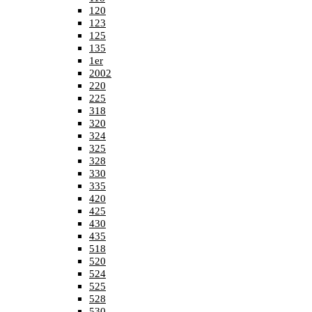
120
123
125
135
1er
2002
220
225
318
320
324
325
328
330
335
420
425
430
435
518
520
524
525
528
530