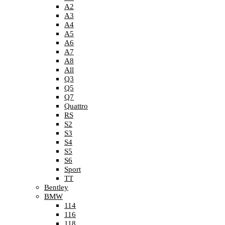
A2
A3
A4
A5
A6
A7
A8
All
Q3
Q5
Q7
Quattro
RS
S2
S3
S4
S5
S6
Sport
TT
Bentley
BMW
114
116
118