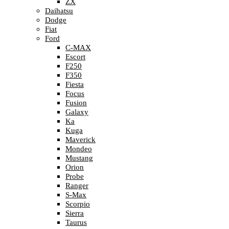
ZX
Daihatsu
Dodge
Fiat
Ford
C-MAX
Escort
F250
F350
Fiesta
Focus
Fusion
Galaxy
Ka
Kuga
Maverick
Mondeo
Mustang
Orion
Probe
Ranger
S-Max
Scorpio
Sierra
Taurus