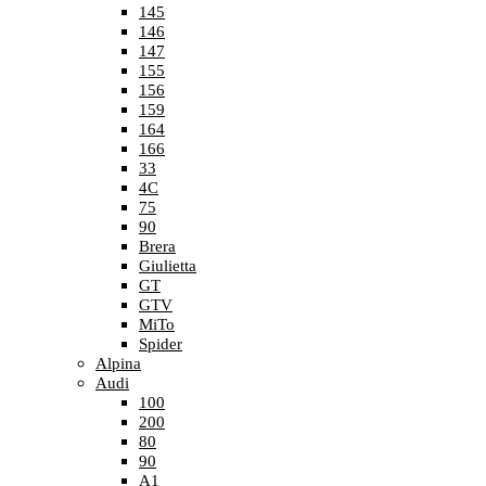
145
146
147
155
156
159
164
166
33
4C
75
90
Brera
Giulietta
GT
GTV
MiTo
Spider
Alpina
Audi
100
200
80
90
A1