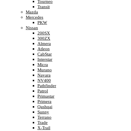
Tourneo
Transit
Mazda
Mercedes
PKW
Nissan
200SX
300ZX
Almera
Atleon
CabStar
Interstar
Micra
Murano
Navara
NV400
Pathfinder
Patrol
Primastar
Primera
Qashqai
Sunny
Terrano
Trade
X-Trail