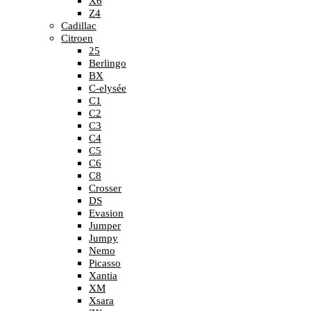
X6
Z4
Cadillac
Citroen
25
Berlingo
BX
C-elysée
C1
C2
C3
C4
C5
C6
C8
Crosser
DS
Evasion
Jumper
Jumpy
Nemo
Picasso
Xantia
XM
Xsara