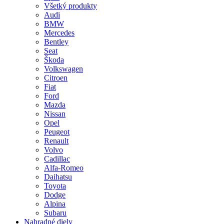
Všetký produkty
Audi
BMW
Mercedes
Bentley
Seat
Škoda
Volkswagen
Citroen
Fiat
Ford
Mazda
Nissan
Opel
Peugeot
Renault
Volvo
Cadillac
Alfa-Romeo
Daihatsu
Toyota
Dodge
Alpina
Subaru
Nahradné diely