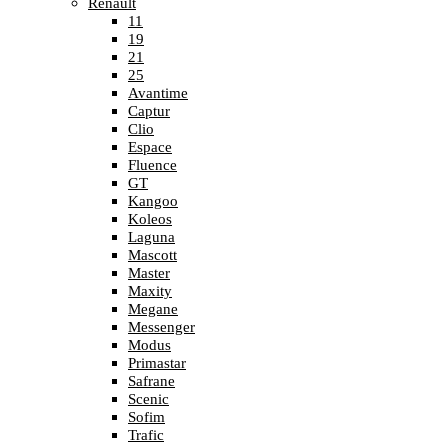
Renault
11
19
21
25
Avantime
Captur
Clio
Espace
Fluence
GT
Kangoo
Koleos
Laguna
Mascott
Master
Maxity
Megane
Messenger
Modus
Primastar
Safrane
Scenic
Sofim
Trafic