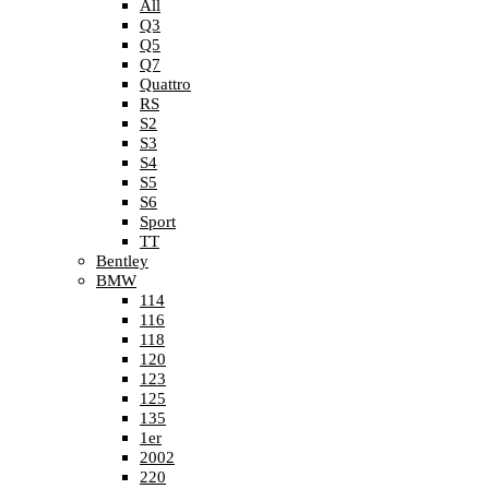
All
Q3
Q5
Q7
Quattro
RS
S2
S3
S4
S5
S6
Sport
TT
Bentley
BMW
114
116
118
120
123
125
135
1er
2002
220