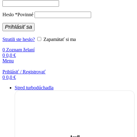
Heslo
*
Povinné
Prihlásiť sa
Stratili ste heslo?
Zapamätať si ma
0
Zoznam želaní
0
0,0
€
Menu
Prihlásiť / Registrovať
0
0,0
€
Stred turbodúchadla