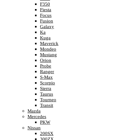
F350
Fiesta
Focus
Fusion
Galaxy
Ka
Kuga
Maverick
Mondeo
Mustang
Orion
Probe
Ranger
S-Max
Scorpio
Sierra
Taurus
Tourneo
Transit
Mazda
Mercedes
PKW
Nissan
200SX
300ZX