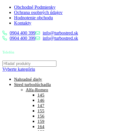
Obchodné Podmienky
Ochrana osobných údajov
Hodnotenie obchodu
Kontakty
0904 400 399
info@turbostred.sk
0904 400 399
info@turbostred.sk
Telefón
0904 400 399
Vyberte kategóriu
Nahradné diely
Stred turbodúchadla
Alfa-Romeo
145
146
147
155
156
159
164