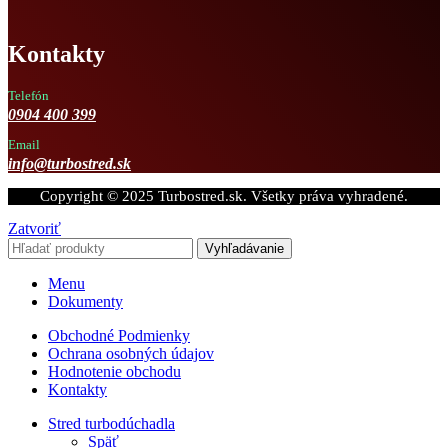
Kontakty
Telefón
0904 400 399
Email
info@turbostred.sk
Copyright © 2025 Turbostred.sk. Všetky práva vyhradené.
Zatvoriť
Vyhľadávanie
Menu
Dokumenty
Obchodné Podmienky
Ochrana osobných údajov
Hodnotenie obchodu
Kontakty
Stred turbodúchadla
Späť