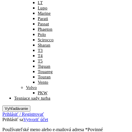
LT
Lupo
Marine
Parati
Passat
Phaeton
Polo
Scirocco
Sharan
T3
T4
T5
Tiguan
Touareg
Touran
Vento
Volvo
PKW
Tesniace sady turba
Vyhľadávanie
Prihlásiť / Registrovať
Prihlásiť sa
Vytvoriť účet
Používateľské meno alebo e-mailová adresa
*
Povinné