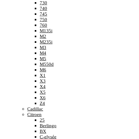
730
740
745
750
760
M135i
M2
M235i
M3
M4
M5
M550d
M6
X1
X3
X4
X5
X6
Z4
Cadillac
Citroen
25
Berlingo
BX
C-elysée