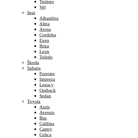
Twingo
Vel
Seat
Alhambra
Altea
Arosa
Cordoba
Exeo
Ibiza
Leon
Toledo
Škoda
Subaru
Forester
Impreza
Legacy
Outback
Sedan
Toyota
Auris
Avensis
Bus
Caldina
Camry
Celica