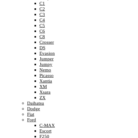
C1
C2
C3
C4
C5
C6
C8
Crosser
DS
Evasion
Jumper
Jumpy
Nemo
Picasso
Xantia
XM
Xsara
ZX
Daihatsu
Dodge
Fiat
Ford
C-MAX
Escort
F250