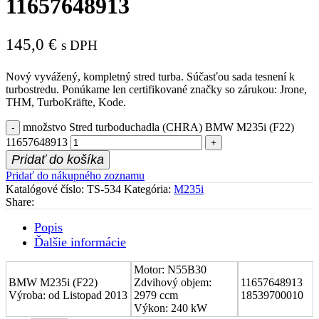
11657648913
145,0
€
s DPH
Nový vyvážený, kompletný stred turba. Súčasťou sada tesnení k
turbostredu. Ponúkame len certifikované značky so zárukou: Jrone,
THM, TurboKräfte, Kode.
množstvo Stred turboduchadla (CHRA) BMW M235i (F22)
11657648913
Pridať do košíka
Pridať do nákupného zoznamu
Katalógové číslo:
TS-534
Kategória:
M235i
Share:
Popis
Ďalšie informácie
Motor: N55B30
BMW M235i (F22)
Zdvihový objem:
11657648913
Výroba: od Listopad 2013
2979 ccm
18539700010
Výkon: 240 kW