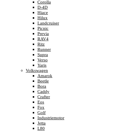
Corolla
D-4D
Hiace
Hilux
Landcruiser
Picnic
Previa
RAV4
Ritz
Runner
Supra
Verso
Yaris
Volkswagen
Amarok
Beetle
Bora
Caddy
Crafter
Eos
Fox
Golf
Industriemotor
Jetta
L80