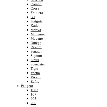
Combo
Corsa
Frontera
GT
Insignia
Kadett
Meriva
Monterey
Movano
Omega
Rekord
Senator
Signum
Sintra
Speedster
Tigra
Vectra
Vivaro
Zafira
Peugeot
1007
107
205
206