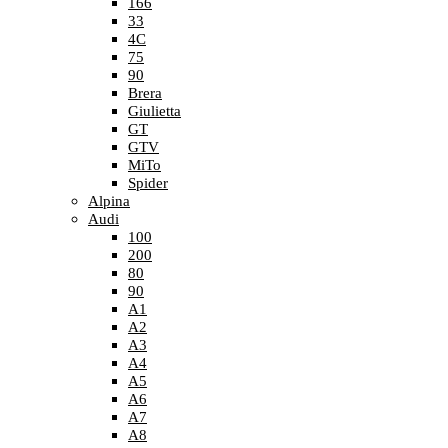
166
33
4C
75
90
Brera
Giulietta
GT
GTV
MiTo
Spider
Alpina
Audi
100
200
80
90
A1
A2
A3
A4
A5
A6
A7
A8