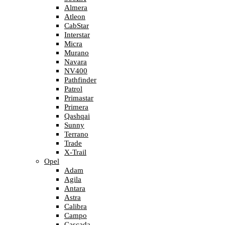
Almera
Atleon
CabStar
Interstar
Micra
Murano
Navara
NV400
Pathfinder
Patrol
Primastar
Primera
Qashqai
Sunny
Terrano
Trade
X-Trail
Opel
Adam
Agila
Antara
Astra
Calibra
Campo
Cascada