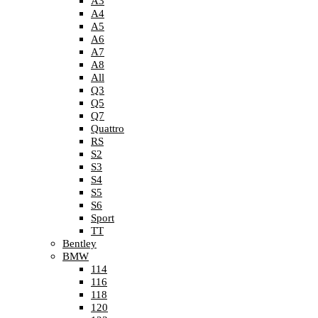
A3
A4
A5
A6
A7
A8
All
Q3
Q5
Q7
Quattro
RS
S2
S3
S4
S5
S6
Sport
TT
Bentley
BMW
114
116
118
120