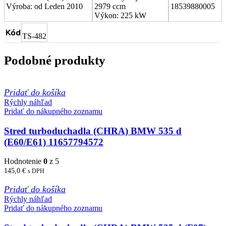
Výroba: od Leden 2010
2979 ccm
18539880005
Výkon: 225 kW
Kód
TS-482
Podobné produkty
Pridať do košíka
Rýchly náhľad
Pridať do nákupného zoznamu
Stred turboduchadla (CHRA) BMW 535 d
(E60/E61) 11657794572
Hodnotenie
0
z 5
145,0
€
s DPH
Pridať do košíka
Rýchly náhľad
Pridať do nákupného zoznamu