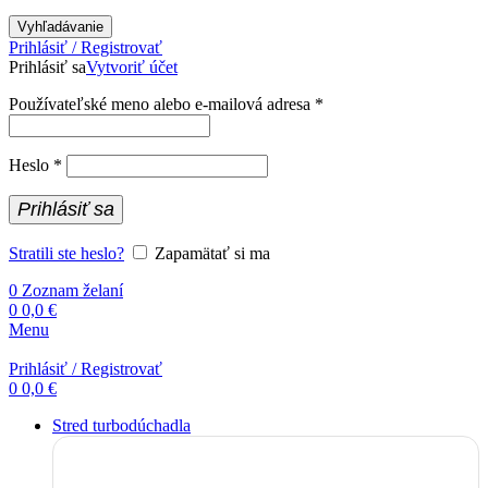
Vyhľadávanie
Prihlásiť / Registrovať
Prihlásiť sa
Vytvoriť účet
Povinné
Používateľské meno alebo e-mailová adresa
*
Povinné
Heslo
*
Prihlásiť sa
Stratili ste heslo?
Zapamätať si ma
0
Zoznam želaní
0
0,0
€
Menu
Prihlásiť / Registrovať
0
0,0
€
Stred turbodúchadla