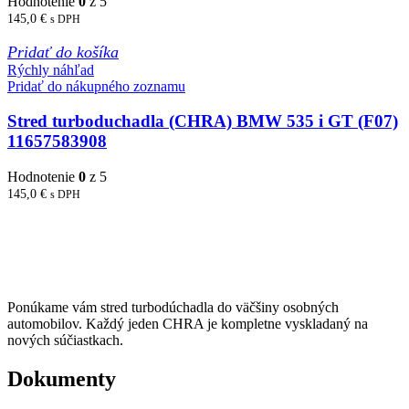
Hodnotenie
0
z 5
145,0
€
s DPH
Pridať do košíka
Rýchly náhľad
Pridať do nákupného zoznamu
Stred turboduchadla (CHRA) BMW 535 i GT (F07)
11657583908
Hodnotenie
0
z 5
145,0
€
s DPH
Ponúkame vám stred turbodúchadla do väčšiny osobných
automobilov. Každý jeden CHRA je kompletne vyskladaný na
nových súčiastkach.
Dokumenty