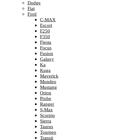
Dodge
Fiat
Ford
C-MAX
Escort
F250
F350
Fiesta
Focus
Fusion
Galaxy
Ka
Kuga
Maverick
Mondeo
Mustang
Orion
Probe
Ranger
S-Max
Scorpio
Sierra
Taurus
Tourneo
Transit