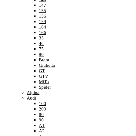
147
155
156
159
164
166
33
4C
75
90
Brera
Giulietta
GT
GTV
MiTo
Spider
Alpina
Audi
100
200
80
90
A1
A2