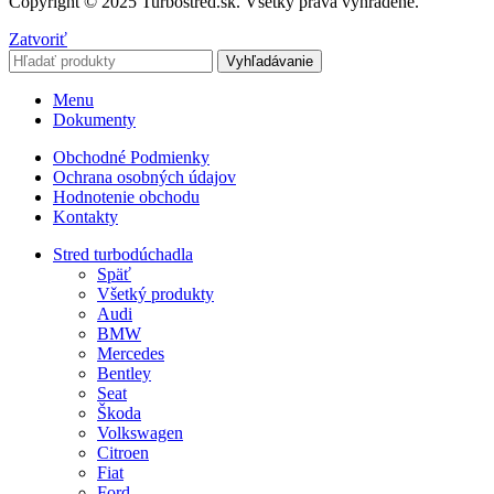
Copyright © 2025 Turbostred.sk. Všetky práva vyhradené.
Zatvoriť
Vyhľadávanie
Menu
Dokumenty
Obchodné Podmienky
Ochrana osobných údajov
Hodnotenie obchodu
Kontakty
Stred turbodúchadla
Späť
Všetký produkty
Audi
BMW
Mercedes
Bentley
Seat
Škoda
Volkswagen
Citroen
Fiat
Ford