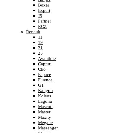
Boxer
Expert
J5
Partner
RCZ
Renault
11
19
21
25
Avantime
Captur
Clio
Espace
Fluence
GT
Kangoo
Koleos
Laguna
Mascott
Master
Maxity
Megane
Messenger