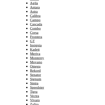
Agila
Antara
Astra
Calibra
Campo
Cascada
Combo
Corsa
Frontera
GT
Insignia
Kadett
Meriva
Monterey
Movano
Omega
Rekord
Senator
Signum
Sintra
Speedster
Tigra
Vectra
Vivaro
Zafira