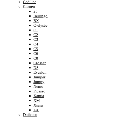
Cadillac
Citroen
25
Berlingo
BX
C-elysée
C1
C2
C3
C4
C5
C6
C8
Crosser
DS
Evasion
Jumper
Jumpy
Nemo
Picasso
Xantia
XM
Xsara
ZX
Daihatsu