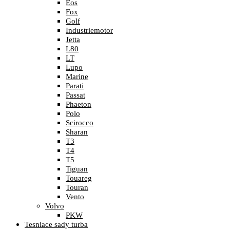
Eos
Fox
Golf
Industriemotor
Jetta
L80
LT
Lupo
Marine
Parati
Passat
Phaeton
Polo
Scirocco
Sharan
T3
T4
T5
Tiguan
Touareg
Touran
Vento
Volvo
PKW
Tesniace sady turba