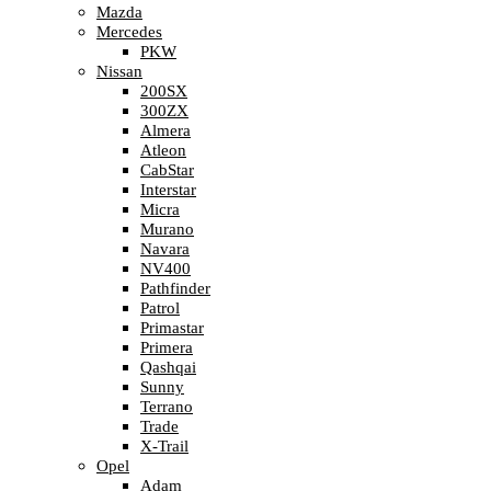
Mazda
Mercedes
PKW
Nissan
200SX
300ZX
Almera
Atleon
CabStar
Interstar
Micra
Murano
Navara
NV400
Pathfinder
Patrol
Primastar
Primera
Qashqai
Sunny
Terrano
Trade
X-Trail
Opel
Adam