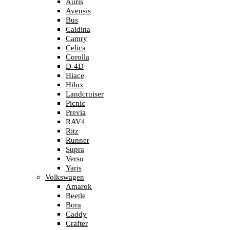
Auris
Avensis
Bus
Caldina
Camry
Celica
Corolla
D-4D
Hiace
Hilux
Landcruiser
Picnic
Previa
RAV4
Ritz
Runner
Supra
Verso
Yaris
Volkswagen
Amarok
Beetle
Bora
Caddy
Crafter