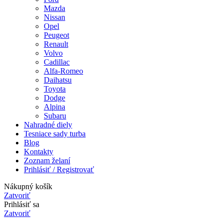
Mazda
Nissan
Opel
Peugeot
Renault
Volvo
Cadillac
Alfa-Romeo
Daihatsu
Toyota
Dodge
Alpina
Subaru
Nahradné diely
Tesniace sady turba
Blog
Kontakty
Zoznam želaní
Prihlásiť / Registrovať
Nákupný košík
Zatvoriť
Prihlásiť sa
Zatvoriť