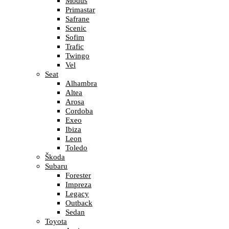
Modus
Primastar
Safrane
Scenic
Sofim
Trafic
Twingo
Vel
Seat
Alhambra
Altea
Arosa
Cordoba
Exeo
Ibiza
Leon
Toledo
Škoda
Subaru
Forester
Impreza
Legacy
Outback
Sedan
Toyota