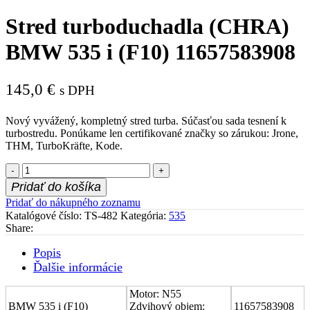
Stred turboduchadla (CHRA)
BMW 535 i (F10) 11657583908
145,0
€
s DPH
Nový vyvážený, kompletný stred turba. Súčasťou sada tesnení k
turbostredu. Ponúkame len certifikované značky so zárukou: Jrone,
THM, TurboKräfte, Kode.
množstvo
Stred
Pridať do košíka
turboduchadla
Pridať do nákupného zoznamu
(CHRA)
Katalógové číslo:
TS-482
Kategória:
535
BMW
Share:
535
i
Popis
(F10)
Ďalšie informácie
11657583908
Motor: N55
BMW 535 i (F10)
Zdvihový objem:
11657583908