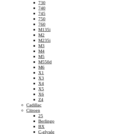
730
740
745
750
760
M135i
M2
M235i
M3
M4
M5
M550d
M6
X1
X3
X4
X5
X6
Z4
Cadillac
Citroen
25
Berlingo
BX
C-elysée