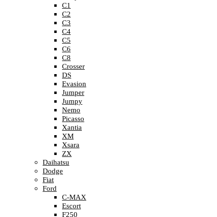
C1
C2
C3
C4
C5
C6
C8
Crosser
DS
Evasion
Jumper
Jumpy
Nemo
Picasso
Xantia
XM
Xsara
ZX
Daihatsu
Dodge
Fiat
Ford
C-MAX
Escort
F250