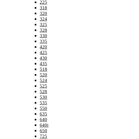
225
318
320
324
325
328
330
335
420
425
430
435
518
520
524
525
528
530
535
550
635
640
640i
650
725