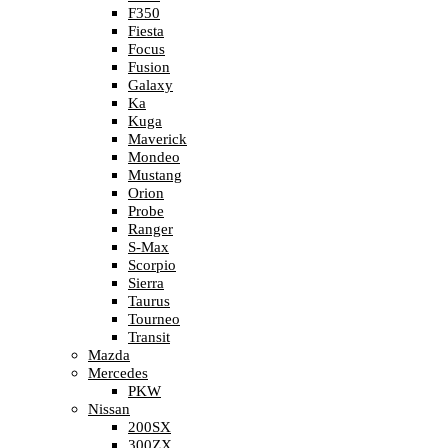
F350
Fiesta
Focus
Fusion
Galaxy
Ka
Kuga
Maverick
Mondeo
Mustang
Orion
Probe
Ranger
S-Max
Scorpio
Sierra
Taurus
Tourneo
Transit
Mazda
Mercedes
PKW
Nissan
200SX
300ZX