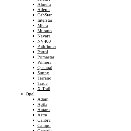
Almera
Atleon
CabStar
Interstar
Micra
Murano
Navara
NV400
Pathfinder
Patrol
Primastar
Primera
Qashqai
Sunny
Terrano
Trade
X-Trail
Opel
Adam
Agila
Antara
Astra
Calibra
Campo
Cascada