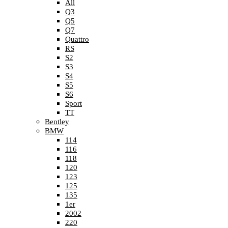
All
Q3
Q5
Q7
Quattro
RS
S2
S3
S4
S5
S6
Sport
TT
Bentley
BMW
114
116
118
120
123
125
135
1er
2002
220