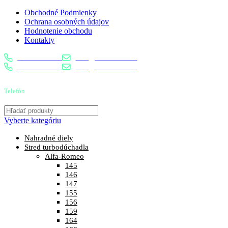
Obchodné Podmienky
Ochrana osobných údajov
Hodnotenie obchodu
Kontakty
0904 400 399
info@turbostred.sk
0904 400 399
info@turbostred.sk
Telefón
0904 400 399
Vyberte kategóriu
Nahradné diely
Stred turbodúchadla
Alfa-Romeo
145
146
147
155
156
159
164