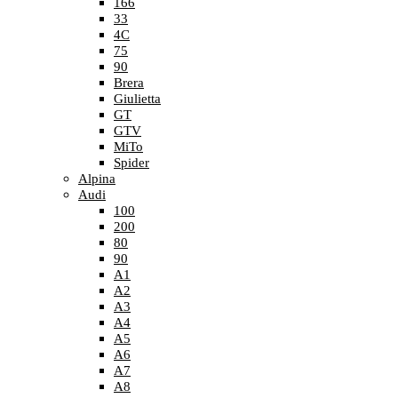
166
33
4C
75
90
Brera
Giulietta
GT
GTV
MiTo
Spider
Alpina
Audi
100
200
80
90
A1
A2
A3
A4
A5
A6
A7
A8