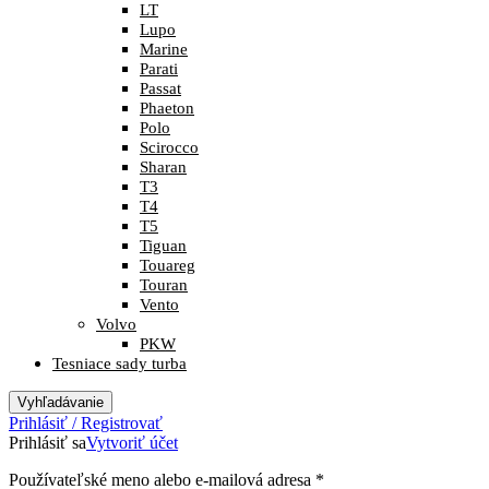
LT
Lupo
Marine
Parati
Passat
Phaeton
Polo
Scirocco
Sharan
T3
T4
T5
Tiguan
Touareg
Touran
Vento
Volvo
PKW
Tesniace sady turba
Vyhľadávanie
Prihlásiť / Registrovať
Prihlásiť sa
Vytvoriť účet
Povinné
Používateľské meno alebo e-mailová adresa
*