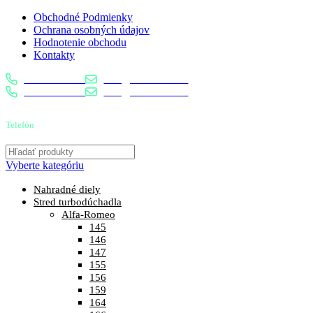
Obchodné Podmienky
Ochrana osobných údajov
Hodnotenie obchodu
Kontakty
0904 400 399
info@turbostred.sk
0904 400 399
info@turbostred.sk
Telefón
0904 400 399
Vyberte kategóriu
Nahradné diely
Stred turbodúchadla
Alfa-Romeo
145
146
147
155
156
159
164