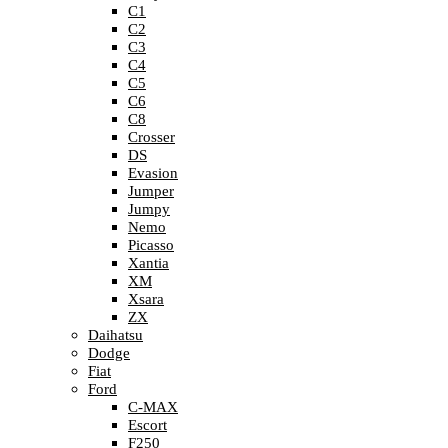
C1
C2
C3
C4
C5
C6
C8
Crosser
DS
Evasion
Jumper
Jumpy
Nemo
Picasso
Xantia
XM
Xsara
ZX
Daihatsu
Dodge
Fiat
Ford
C-MAX
Escort
F250