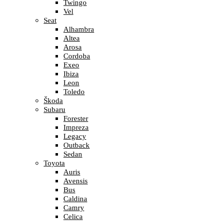
Twingo
Vel
Seat
Alhambra
Altea
Arosa
Cordoba
Exeo
Ibiza
Leon
Toledo
Škoda
Subaru
Forester
Impreza
Legacy
Outback
Sedan
Toyota
Auris
Avensis
Bus
Caldina
Camry
Celica