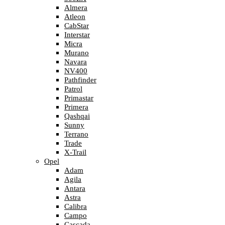
Almera
Atleon
CabStar
Interstar
Micra
Murano
Navara
NV400
Pathfinder
Patrol
Primastar
Primera
Qashqai
Sunny
Terrano
Trade
X-Trail
Opel
Adam
Agila
Antara
Astra
Calibra
Campo
Cascada