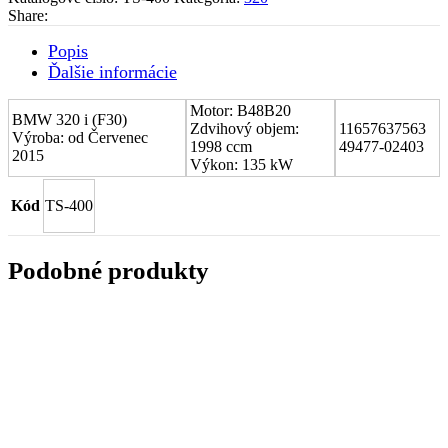
BMW
Share:
320
i
Popis
(F30)
Ďalšie informácie
11657637563
Motor: B48B20
BMW 320 i (F30)
Zdvihový objem:
11657637563
Výroba: od Červenec
1998 ccm
49477-02403
2015
Výkon: 135 kW
Kód
TS-400
Podobné produkty