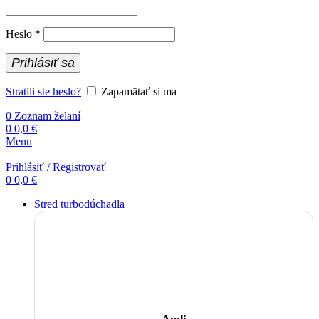
Povinné
Heslo
*
Prihlásiť sa
Stratili ste heslo?
Zapamätať si ma
0
Zoznam želaní
0
0,0
€
Menu
Prihlásiť / Registrovať
0
0,0
€
Stred turbodúchadla