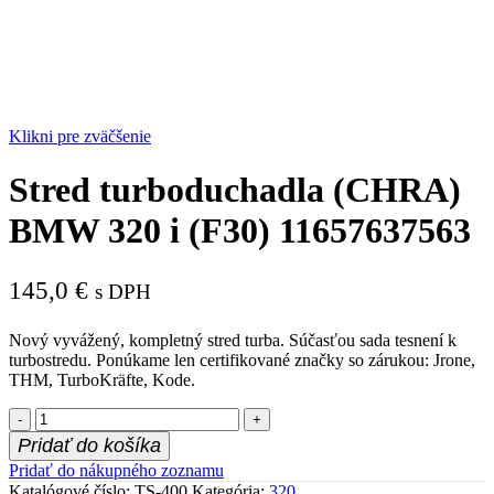
Klikni pre zväčšenie
Stred turboduchadla (CHRA)
BMW 320 i (F30) 11657637563
145,0
€
s DPH
Nový vyvážený, kompletný stred turba. Súčasťou sada tesnení k
turbostredu. Ponúkame len certifikované značky so zárukou: Jrone,
THM, TurboKräfte, Kode.
množstvo
Stred
Pridať do košíka
turboduchadla
Pridať do nákupného zoznamu
(CHRA)
Katalógové číslo:
TS-400
Kategória:
320