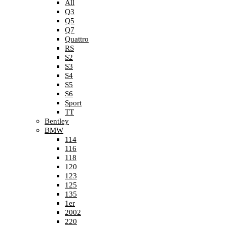
All
Q3
Q5
Q7
Quattro
RS
S2
S3
S4
S5
S6
Sport
TT
Bentley
BMW
114
116
118
120
123
125
135
1er
2002
220