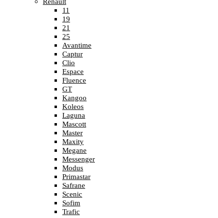
Renault
11
19
21
25
Avantime
Captur
Clio
Espace
Fluence
GT
Kangoo
Koleos
Laguna
Mascott
Master
Maxity
Megane
Messenger
Modus
Primastar
Safrane
Scenic
Sofim
Trafic