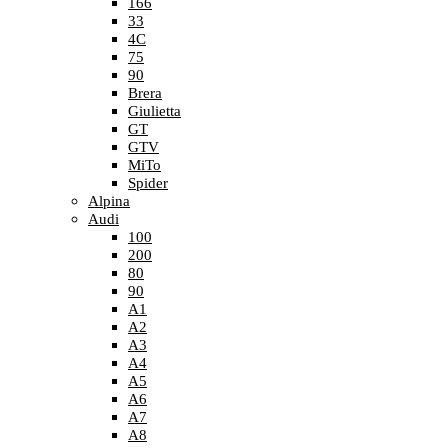
166
33
4C
75
90
Brera
Giulietta
GT
GTV
MiTo
Spider
Alpina
Audi
100
200
80
90
A1
A2
A3
A4
A5
A6
A7
A8