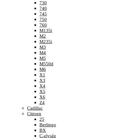
730
740
745
750
760
M135i
M2
M235i
M3
M4
M5
M550d
M6
X1
X3
X4
X5
X6
Z4
Cadillac
Citroen
25
Berlingo
BX
C-elysée