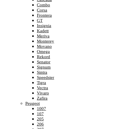
Combo
Corsa
Frontera
GT
Insignia
Kadett
Meriva
Monterey
Movano
Omega
Rekord
Senator
Signum
Sintra
Speedster
Tigra
Vectra
Vivaro
Zafira
Peugeot
1007
107
205
206