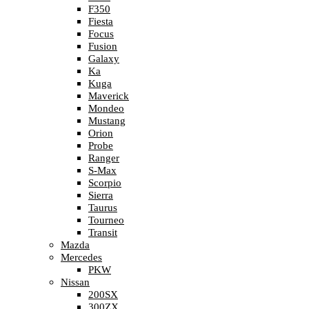
F350
Fiesta
Focus
Fusion
Galaxy
Ka
Kuga
Maverick
Mondeo
Mustang
Orion
Probe
Ranger
S-Max
Scorpio
Sierra
Taurus
Tourneo
Transit
Mazda
Mercedes
PKW
Nissan
200SX
300ZX