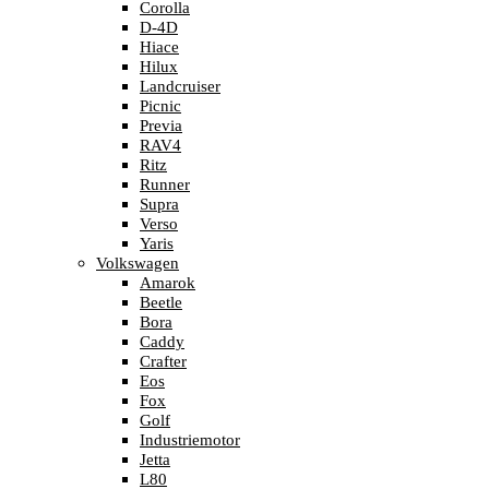
Corolla
D-4D
Hiace
Hilux
Landcruiser
Picnic
Previa
RAV4
Ritz
Runner
Supra
Verso
Yaris
Volkswagen
Amarok
Beetle
Bora
Caddy
Crafter
Eos
Fox
Golf
Industriemotor
Jetta
L80