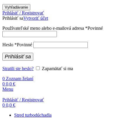
Vyhľadávanie
Prihlásiť / Registrovať
Prihlásiť sa
Vytvoriť účet
Používateľské meno alebo e-mailová adresa
*
Povinné
Heslo
*
Povinné
Prihlásiť sa
Stratili ste heslo?
Zapamätať si ma
0
Zoznam želaní
0
0,0
€
Menu
Prihlásiť / Registrovať
0
0,0
€
Stred turbodúchadla