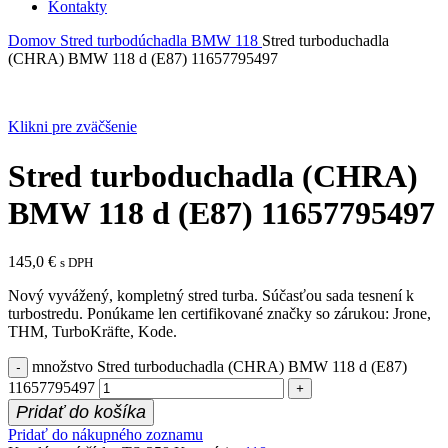
Kontakty
Domov
Stred turbodúchadla
BMW
118
Stred turboduchadla
(CHRA) BMW 118 d (E87) 11657795497
Klikni pre zväčšenie
Stred turboduchadla (CHRA)
BMW 118 d (E87) 11657795497
145,0
€
s DPH
Nový vyvážený, kompletný stred turba. Súčasťou sada tesnení k
turbostredu. Ponúkame len certifikované značky so zárukou: Jrone,
THM, TurboKräfte, Kode.
množstvo Stred turboduchadla (CHRA) BMW 118 d (E87)
11657795497
Pridať do košíka
Pridať do nákupného zoznamu