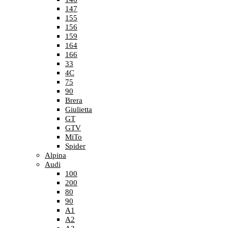
147
155
156
159
164
166
33
4C
75
90
Brera
Giulietta
GT
GTV
MiTo
Spider
Alpina
Audi
100
200
80
90
A1
A2