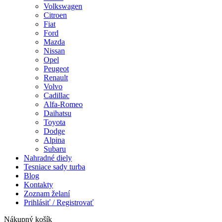
Volkswagen
Citroen
Fiat
Ford
Mazda
Nissan
Opel
Peugeot
Renault
Volvo
Cadillac
Alfa-Romeo
Daihatsu
Toyota
Dodge
Alpina
Subaru
Nahradné diely
Tesniace sady turba
Blog
Kontakty
Zoznam želaní
Prihlásiť / Registrovať
Nákupný košík