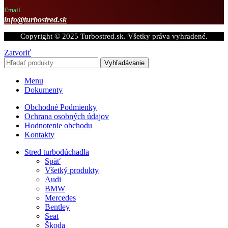
Email
info@turbostred.sk
Copyright © 2025 Turbostred.sk. Všetky práva vyhradené.
Zatvoriť
Vyhľadávanie
Menu
Dokumenty
Obchodné Podmienky
Ochrana osobných údajov
Hodnotenie obchodu
Kontakty
Stred turbodúchadla
Späť
Všetký produkty
Audi
BMW
Mercedes
Bentley
Seat
Škoda