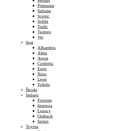
Modus
Primastar
Safrane
Scenic
Sofim
Trafic
Twingo
Vel
Seat
Alhambra
Altea
Arosa
Cordoba
Exeo
Ibiza
Leon
Toledo
Škoda
Subaru
Forester
Impreza
Legacy
Outback
Sedan
Toyota