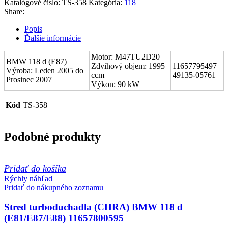
Katalógové číslo:
TS-358
Kategória:
118
Share:
Popis
Ďalšie informácie
Motor: M47TU2D20
BMW 118 d (E87)
Zdvihový objem: 1995
11657795497
Výroba: Leden 2005 do
ccm
49135-05761
Prosinec 2007
Výkon: 90 kW
Kód
TS-358
Podobné produkty
Pridať do košíka
Rýchly náhľad
Pridať do nákupného zoznamu
Stred turboduchadla (CHRA) BMW 118 d
(E81/E87/E88) 11657800595