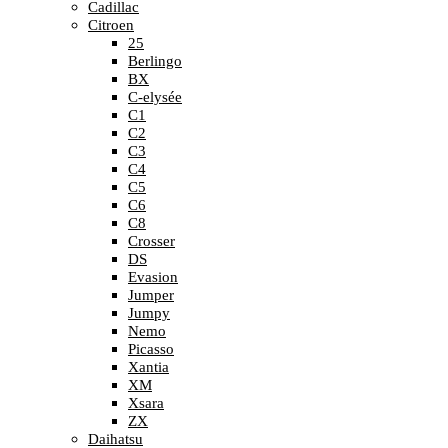
Cadillac
Citroen
25
Berlingo
BX
C-elysée
C1
C2
C3
C4
C5
C6
C8
Crosser
DS
Evasion
Jumper
Jumpy
Nemo
Picasso
Xantia
XM
Xsara
ZX
Daihatsu