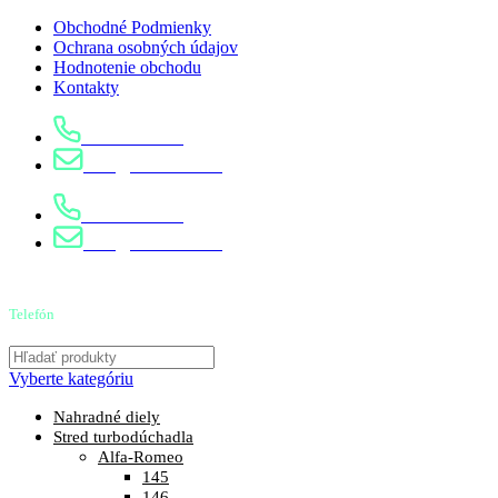
Obchodné Podmienky
Ochrana osobných údajov
Hodnotenie obchodu
Kontakty
0904 400 399
info@turbostred.sk
0904 400 399
info@turbostred.sk
Telefón
0904 400 399
Vyberte kategóriu
Nahradné diely
Stred turbodúchadla
Alfa-Romeo
145
146