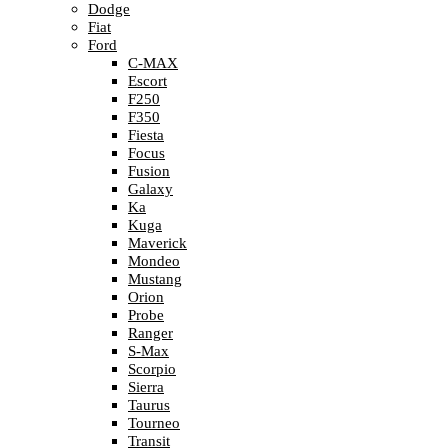
Dodge
Fiat
Ford
C-MAX
Escort
F250
F350
Fiesta
Focus
Fusion
Galaxy
Ka
Kuga
Maverick
Mondeo
Mustang
Orion
Probe
Ranger
S-Max
Scorpio
Sierra
Taurus
Tourneo
Transit