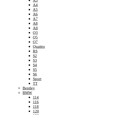
A3
A4
A5
A6
A7
A8
All
Q3
Q5
Q7
Quattro
RS
S2
S3
S4
S5
S6
Sport
TT
Bentley
BMW
114
116
118
120