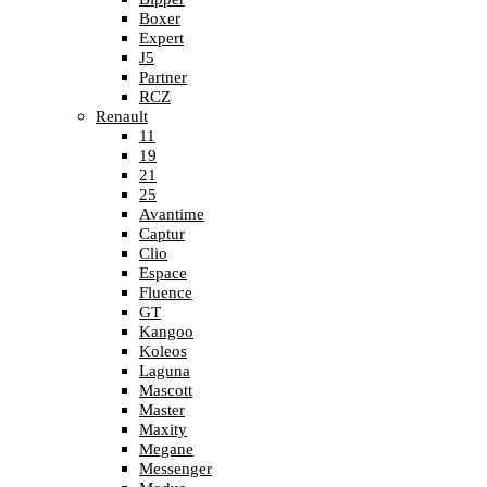
Boxer
Expert
J5
Partner
RCZ
Renault
11
19
21
25
Avantime
Captur
Clio
Espace
Fluence
GT
Kangoo
Koleos
Laguna
Mascott
Master
Maxity
Megane
Messenger