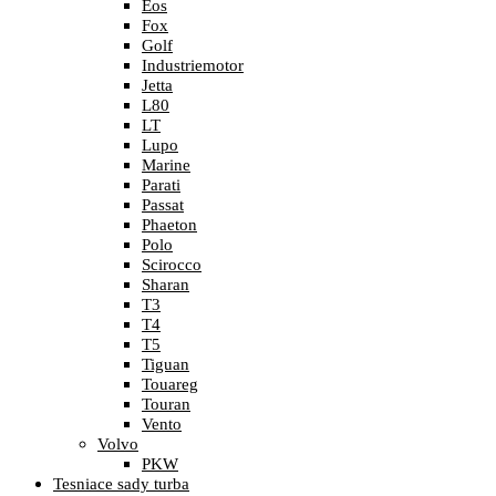
Eos
Fox
Golf
Industriemotor
Jetta
L80
LT
Lupo
Marine
Parati
Passat
Phaeton
Polo
Scirocco
Sharan
T3
T4
T5
Tiguan
Touareg
Touran
Vento
Volvo
PKW
Tesniace sady turba