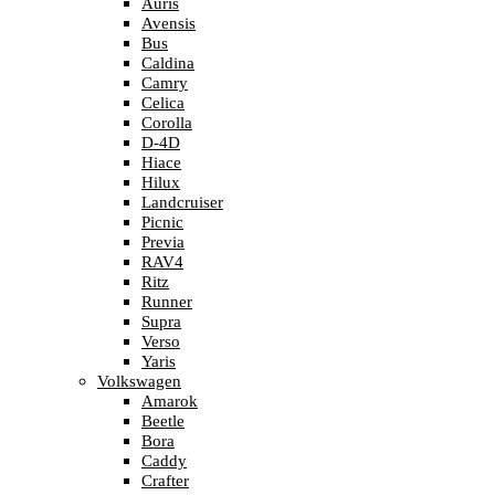
Auris
Avensis
Bus
Caldina
Camry
Celica
Corolla
D-4D
Hiace
Hilux
Landcruiser
Picnic
Previa
RAV4
Ritz
Runner
Supra
Verso
Yaris
Volkswagen
Amarok
Beetle
Bora
Caddy
Crafter