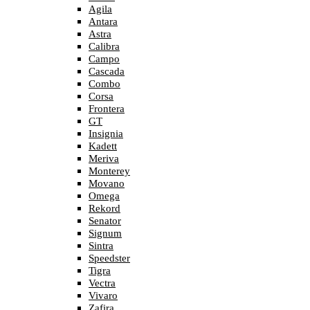
Agila
Antara
Astra
Calibra
Campo
Cascada
Combo
Corsa
Frontera
GT
Insignia
Kadett
Meriva
Monterey
Movano
Omega
Rekord
Senator
Signum
Sintra
Speedster
Tigra
Vectra
Vivaro
Zafira