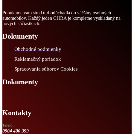
Ponúkame vám stred turbodúchadla do väčšiny osobných
automobilov. Každý jeden CHRA je kompletne vyskladaný na
nových súčiastkach.
Dokumenty
Obchodné podmienky
Reklamačný poriadok
Spracovania súborov Cookies
Dokumenty
Kontakty
Telefón
0904 400 399