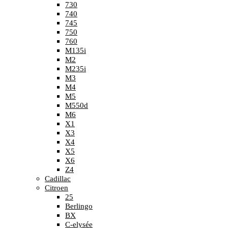
730
740
745
750
760
M135i
M2
M235i
M3
M4
M5
M550d
M6
X1
X3
X4
X5
X6
Z4
Cadillac
Citroen
25
Berlingo
BX
C-elysée