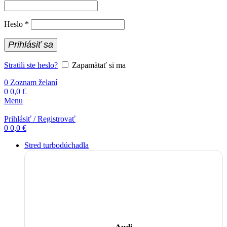
Povinné
Heslo
*
Prihlásiť sa
Stratili ste heslo?
Zapamätať si ma
0
Zoznam želaní
0
0,0
€
Menu
Prihlásiť / Registrovať
0
0,0
€
Stred turbodúchadla