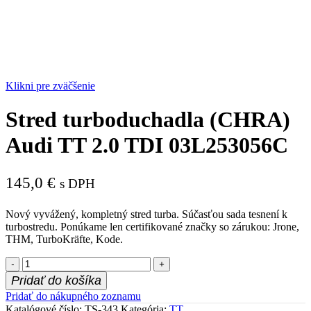
Klikni pre zväčšenie
Stred turboduchadla (CHRA)
Audi TT 2.0 TDI 03L253056C
145,0
€
s DPH
Nový vyvážený, kompletný stred turba. Súčasťou sada tesnení k
turbostredu. Ponúkame len certifikované značky so zárukou: Jrone,
THM, TurboKräfte, Kode.
množstvo
Stred
Pridať do košíka
turboduchadla
Pridať do nákupného zoznamu
(CHRA)
Katalógové číslo:
TS-343
Kategória:
TT