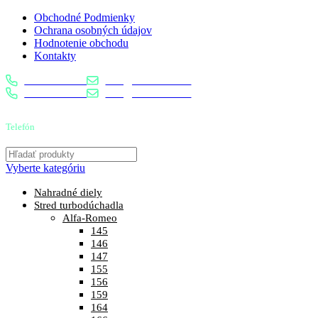
Obchodné Podmienky
Ochrana osobných údajov
Hodnotenie obchodu
Kontakty
0904 400 399
info@turbostred.sk
0904 400 399
info@turbostred.sk
Telefón
0904 400 399
Vyberte kategóriu
Nahradné diely
Stred turbodúchadla
Alfa-Romeo
145
146
147
155
156
159
164