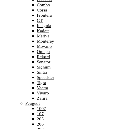
Combo
Corsa
Frontera
GT
Insignia
Kadett
Meriva
Monterey
Movano
Omega
Rekord
Senator
Signum
Sintra
Speedster
Tigra
Vectra
Vivaro
Zafira
Peugeot
1007
107
205
206