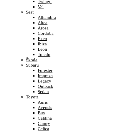
Twingo
Vel
Seat
Alhambra
Altea
Arosa
Cordoba
Exeo
Ibiza
Leon
Toledo
Škoda
Subaru
Forester
Impreza
Legacy
Outback
Sedan
Toyota
Auris
Avensis
Bus
Caldina
Camry
Celica