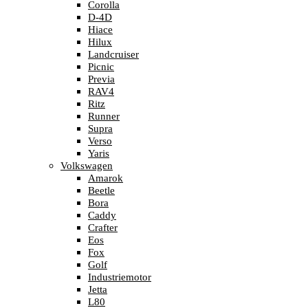
Corolla
D-4D
Hiace
Hilux
Landcruiser
Picnic
Previa
RAV4
Ritz
Runner
Supra
Verso
Yaris
Volkswagen
Amarok
Beetle
Bora
Caddy
Crafter
Eos
Fox
Golf
Industriemotor
Jetta
L80