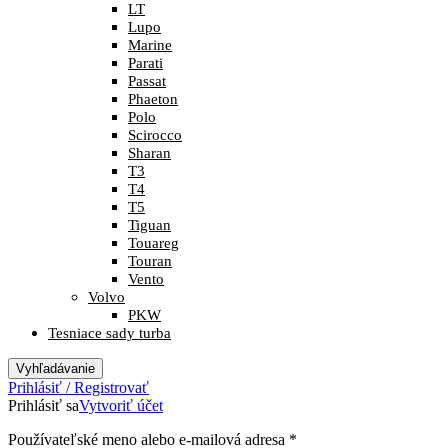
LT
Lupo
Marine
Parati
Passat
Phaeton
Polo
Scirocco
Sharan
T3
T4
T5
Tiguan
Touareg
Touran
Vento
Volvo
PKW
Tesniace sady turba
Vyhľadávanie
Prihlásiť / Registrovať
Prihlásiť sa
Vytvoriť účet
Povinné
Používateľské meno alebo e-mailová adresa
*