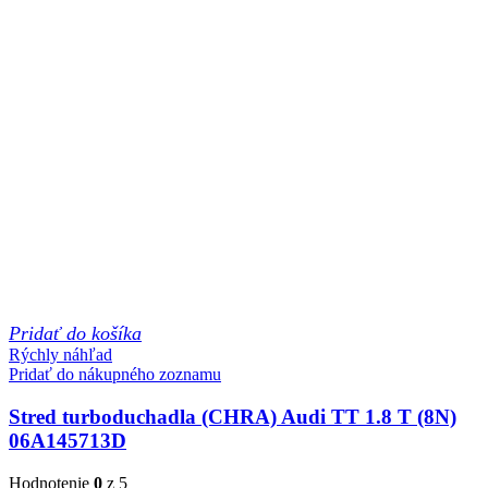
Pridať do košíka
Rýchly náhľad
Pridať do nákupného zoznamu
Stred turboduchadla (CHRA) Audi TT 1.8 T (8N)
06A145713D
Hodnotenie
0
z 5