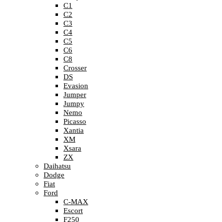
C1
C2
C3
C4
C5
C6
C8
Crosser
DS
Evasion
Jumper
Jumpy
Nemo
Picasso
Xantia
XM
Xsara
ZX
Daihatsu
Dodge
Fiat
Ford
C-MAX
Escort
F250