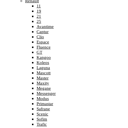
Renault
11
19
21
25
Avantime
Captur
Clio
Espace
Fluence
GT
Kangoo
Koleos
Laguna
Mascott
Master
Maxity
Megane
Messenger
Modus
Primastar
Safrane
Scenic
Sofim
Trafic