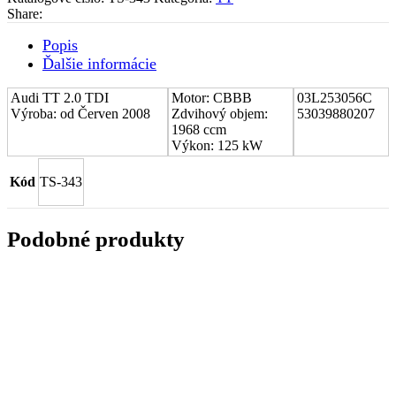
Audi
Share:
TT
2.0
Popis
TDI
Ďalšie informácie
03L253056C
Audi TT 2.0 TDI
Motor: CBBB
03L253056C
Výroba: od Červen 2008
Zdvihový objem:
53039880207
1968 ccm
Výkon: 125 kW
Kód
TS-343
Podobné produkty