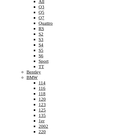
All
Q3
Q5
Q7
Quattro
RS
S2
S3
S4
S5
S6
Sport
TT
Bentley
BMW
114
116
118
120
123
125
135
1er
2002
220