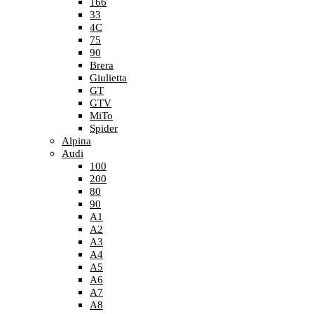
166
33
4C
75
90
Brera
Giulietta
GT
GTV
MiTo
Spider
Alpina
Audi
100
200
80
90
A1
A2
A3
A4
A5
A6
A7
A8