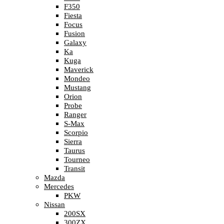
F350
Fiesta
Focus
Fusion
Galaxy
Ka
Kuga
Maverick
Mondeo
Mustang
Orion
Probe
Ranger
S-Max
Scorpio
Sierra
Taurus
Tourneo
Transit
Mazda
Mercedes
PKW
Nissan
200SX
300ZX