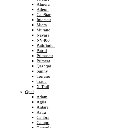
Almera
Atleon
CabStar
Interstar
Micra
Murano
Navara
NV400
Pathfinder
Patrol
Primastar
Primera
Qashqai
Sunny
Terrano
Trade
X-Trail
Opel
Adam
Agila
Antara
Astra
Calibra
Campo
Cascada