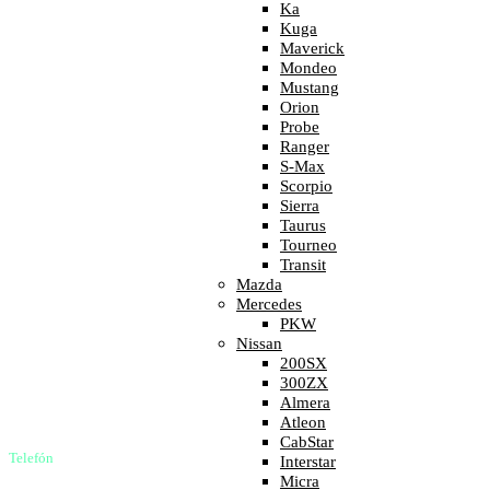
Ka
Kuga
Maverick
Mondeo
Mustang
Orion
Probe
Ranger
S-Max
Scorpio
Sierra
Taurus
Tourneo
Transit
Mazda
Mercedes
PKW
Nissan
200SX
300ZX
Almera
Atleon
CabStar
Telefón
Interstar
0904 400 399
Micra