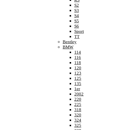
RS
S2
S3
S4
S5
S6
Sport
TT
Bentley
BMW
114
116
118
120
123
125
135
1er
2002
220
225
318
320
324
325