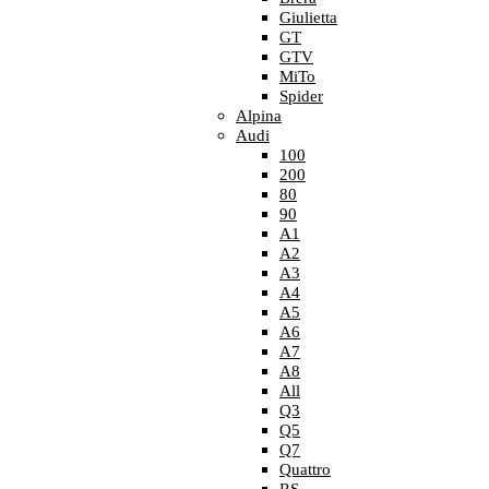
Giulietta
GT
GTV
MiTo
Spider
Alpina
Audi
100
200
80
90
A1
A2
A3
A4
A5
A6
A7
A8
All
Q3
Q5
Q7
Quattro