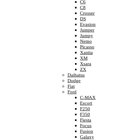
C6
C8
Crosser
DS
Evasion
Jumper
Jumpy
Nemo
Picasso
Xantia
XM
Xsara
ZX
Daihatsu
Dodge
Fiat
Ford
C-MAX
Escort
F250
F350
Fiesta
Focus
Fusion
Galaxy