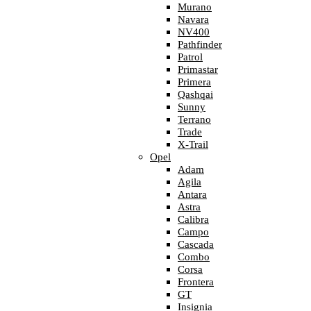
Murano
Navara
NV400
Pathfinder
Patrol
Primastar
Primera
Qashqai
Sunny
Terrano
Trade
X-Trail
Opel
Adam
Agila
Antara
Astra
Calibra
Campo
Cascada
Combo
Corsa
Frontera
GT
Insignia