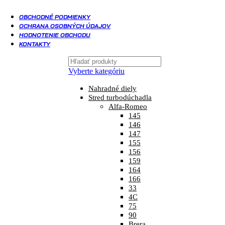
OBCHODNÉ PODMIENKY
OCHRANA OSOBNÝCH ÚDAJOV
HODNOTENIE OBCHODU
KONTAKTY
Vyberte kategóriu
Nahradné diely
Stred turbodúchadla
Alfa-Romeo
145
146
147
155
156
159
164
166
33
4C
75
90
Brera