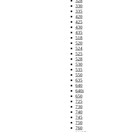
328
330
335
420
425
430
435
518
520
524
525
528
530
535
550
635
640
640i
650
725
730
740
745
750
760