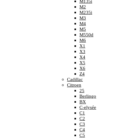
M135i
M2
M235i
M3
M4
M5
M550d
M6
X1
X3
X4
X5
X6
Z4
Cadillac
Citroen
25
Berlingo
BX
C-elysée
C1
C2
C3
C4
C5