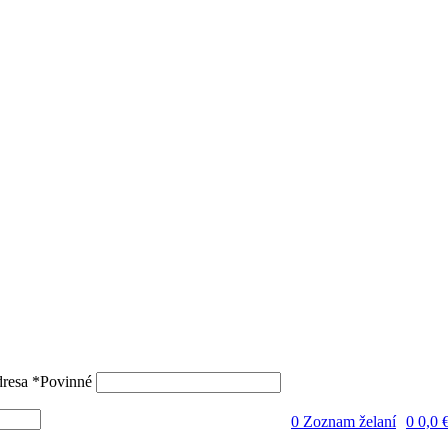
dresa
*
Povinné
0
Zoznam želaní
0
0,0