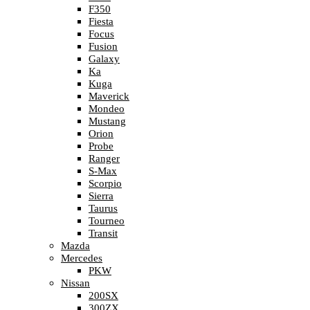
F350
Fiesta
Focus
Fusion
Galaxy
Ka
Kuga
Maverick
Mondeo
Mustang
Orion
Probe
Ranger
S-Max
Scorpio
Sierra
Taurus
Tourneo
Transit
Mazda
Mercedes
PKW
Nissan
200SX
300ZX