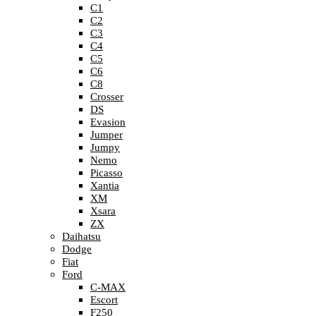
C1
C2
C3
C4
C5
C6
C8
Crosser
DS
Evasion
Jumper
Jumpy
Nemo
Picasso
Xantia
XM
Xsara
ZX
Daihatsu
Dodge
Fiat
Ford
C-MAX
Escort
F250