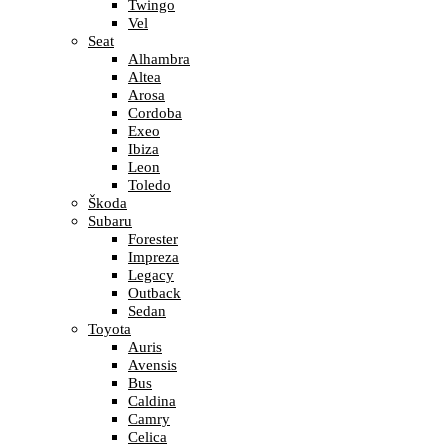
Twingo
Vel
Seat
Alhambra
Altea
Arosa
Cordoba
Exeo
Ibiza
Leon
Toledo
Škoda
Subaru
Forester
Impreza
Legacy
Outback
Sedan
Toyota
Auris
Avensis
Bus
Caldina
Camry
Celica