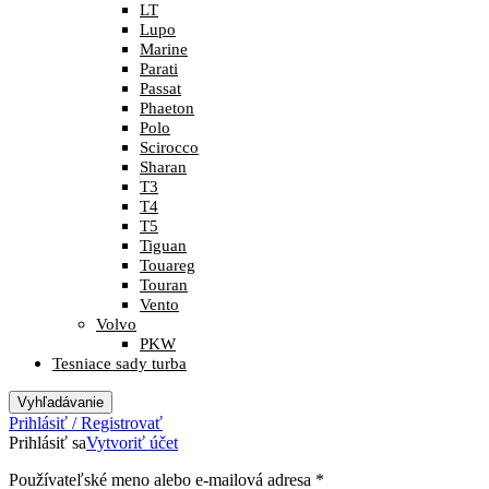
LT
Lupo
Marine
Parati
Passat
Phaeton
Polo
Scirocco
Sharan
T3
T4
T5
Tiguan
Touareg
Touran
Vento
Volvo
PKW
Tesniace sady turba
Vyhľadávanie
Prihlásiť / Registrovať
Prihlásiť sa
Vytvoriť účet
Povinné
Používateľské meno alebo e-mailová adresa
*