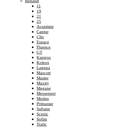
Renault
11
19
21
25
Avantime
Captur
Clio
Espace
Fluence
GT
Kangoo
Koleos
Laguna
Mascott
Master
Maxity
Megane
Messenger
Modus
Primastar
Safrane
Scenic
Sofim
Trafic