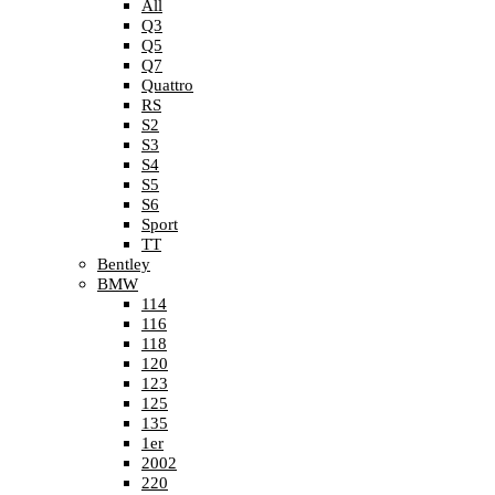
All
Q3
Q5
Q7
Quattro
RS
S2
S3
S4
S5
S6
Sport
TT
Bentley
BMW
114
116
118
120
123
125
135
1er
2002
220