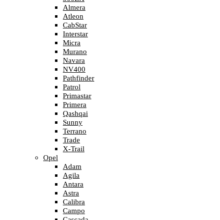
Almera
Atleon
CabStar
Interstar
Micra
Murano
Navara
NV400
Pathfinder
Patrol
Primastar
Primera
Qashqai
Sunny
Terrano
Trade
X-Trail
Opel
Adam
Agila
Antara
Astra
Calibra
Campo
Cascada