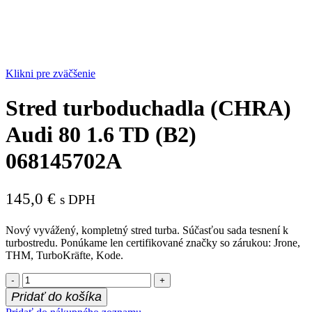
Klikni pre zväčšenie
Stred turboduchadla (CHRA)
Audi 80 1.6 TD (B2)
068145702A
145,0
€
s DPH
Nový vyvážený, kompletný stred turba. Súčasťou sada tesnení k
turbostredu. Ponúkame len certifikované značky so zárukou: Jrone,
THM, TurboKräfte, Kode.
množstvo
Stred
Pridať do košíka
turboduchadla