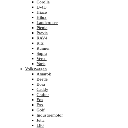
Corolla
D-4D
Hiace
Hilux
Landcruiser
Picnic
Previa
RAV4
Ritz
Runner
Supra
Verso
Yaris
Volkswagen
Amarok
Beetle
Bora
Caddy
Crafter
Eos
Fox
Golf
Industriemotor
Jetta
L80