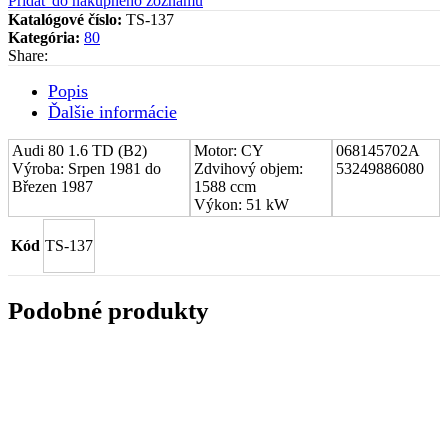
Pridať do nákupného zoznamu
(CHRA)
Katalógové číslo:
TS-137
Audi
Kategória:
80
80
Share:
1.6
TD
Popis
(B2)
Ďalšie informácie
068145702A
Audi 80 1.6 TD (B2)
Motor: CY
068145702A
Výroba: Srpen 1981 do
Zdvihový objem:
53249886080
Březen 1987
1588 ccm
Výkon: 51 kW
Kód
TS-137
Podobné produkty