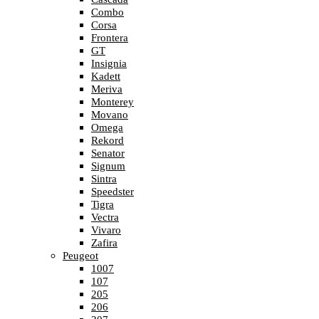
Combo
Corsa
Frontera
GT
Insignia
Kadett
Meriva
Monterey
Movano
Omega
Rekord
Senator
Signum
Sintra
Speedster
Tigra
Vectra
Vivaro
Zafira
Peugeot
1007
107
205
206