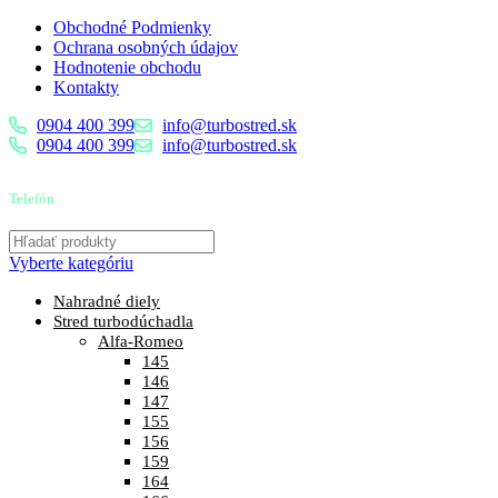
Obchodné Podmienky
Ochrana osobných údajov
Hodnotenie obchodu
Kontakty
0904 400 399
info@turbostred.sk
0904 400 399
info@turbostred.sk
Telefón
0904 400 399
Vyberte kategóriu
Nahradné diely
Stred turbodúchadla
Alfa-Romeo
145
146
147
155
156
159
164