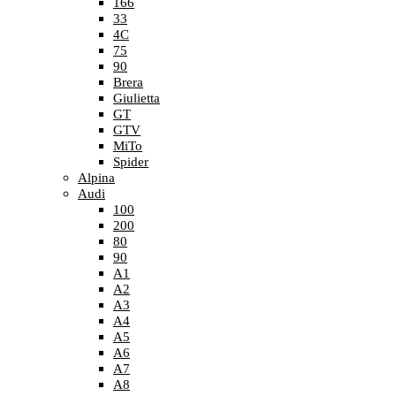
166
33
4C
75
90
Brera
Giulietta
GT
GTV
MiTo
Spider
Alpina
Audi
100
200
80
90
A1
A2
A3
A4
A5
A6
A7
A8