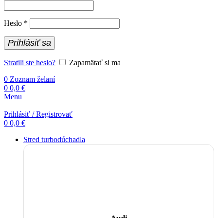
Povinné
Heslo
*
Prihlásiť sa
Stratili ste heslo?
Zapamätať si ma
0
Zoznam želaní
0
0,0
€
Menu
Prihlásiť / Registrovať
0
0,0
€
Stred turbodúchadla