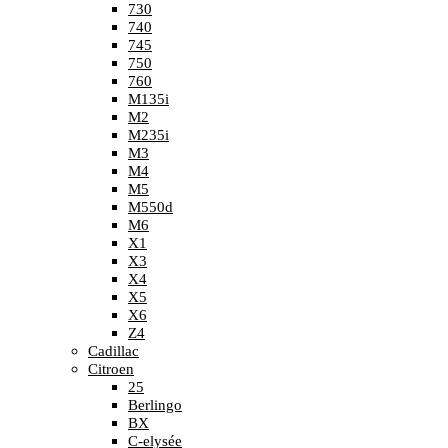
730
740
745
750
760
M135i
M2
M235i
M3
M4
M5
M550d
M6
X1
X3
X4
X5
X6
Z4
Cadillac
Citroen
25
Berlingo
BX
C-elysée