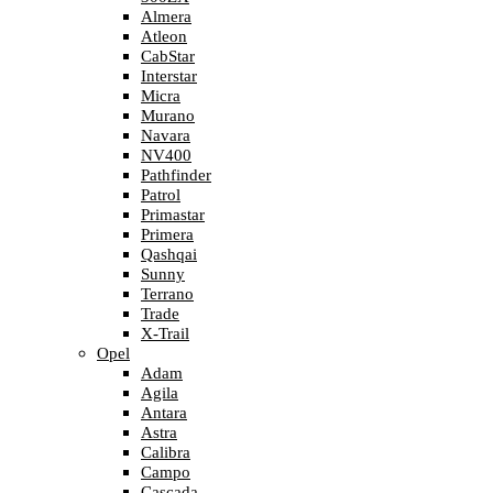
Almera
Atleon
CabStar
Interstar
Micra
Murano
Navara
NV400
Pathfinder
Patrol
Primastar
Primera
Qashqai
Sunny
Terrano
Trade
X-Trail
Opel
Adam
Agila
Antara
Astra
Calibra
Campo
Cascada