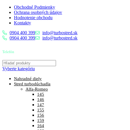
Obchodné Podmienky
Ochrana osobných údajov
Hodnotenie obchodu
Kontakty
0904 400 399
info@turbostred.sk
0904 400 399
info@turbostred.sk
Telefón
0904 400 399
Vyberte kategóriu
Nahradné diely
Stred turbodúchadla
Alfa-Romeo
145
146
147
155
156
159
164