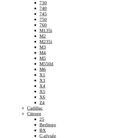
730
740
745
750
760
M135i
M2
M235i
M3
M4
M5
M550d
M6
X1
X3
X4
X5
X6
Z4
Cadillac
Citroen
25
Berlingo
BX
C-elysée