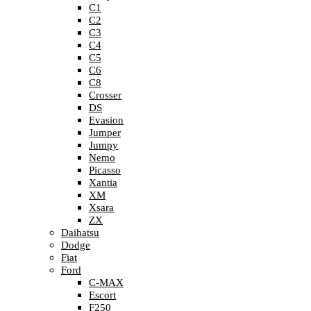
C1
C2
C3
C4
C5
C6
C8
Crosser
DS
Evasion
Jumper
Jumpy
Nemo
Picasso
Xantia
XM
Xsara
ZX
Daihatsu
Dodge
Fiat
Ford
C-MAX
Escort
F250