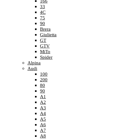
166
33
4C
75
90
Brera
Giulietta
GT
GTV
MiTo
Spider
Alpina
Audi
100
200
80
90
A1
A2
A3
A4
A5
A6
A7
A8