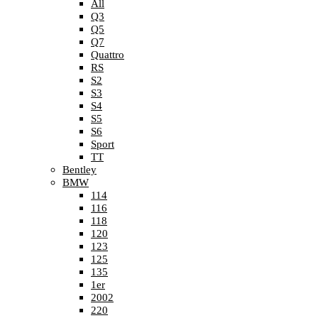
All
Q3
Q5
Q7
Quattro
RS
S2
S3
S4
S5
S6
Sport
TT
Bentley
BMW
114
116
118
120
123
125
135
1er
2002
220