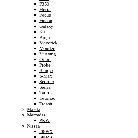
F350
Fiesta
Focus
Fusion
Galaxy
Ka
Kuga
Maverick
Mondeo
Mustang
Orion
Probe
Ranger
S-Max
Scorpio
Sierra
Taurus
Tourneo
Transit
Mazda
Mercedes
PKW
Nissan
200SX
300ZX