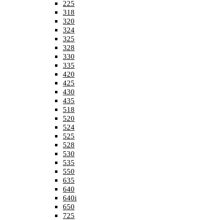
225
318
320
324
325
328
330
335
420
425
430
435
518
520
524
525
528
530
535
550
635
640
640i
650
725