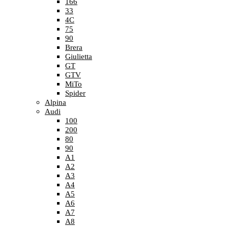
166
33
4C
75
90
Brera
Giulietta
GT
GTV
MiTo
Spider
Alpina
Audi
100
200
80
90
A1
A2
A3
A4
A5
A6
A7
A8