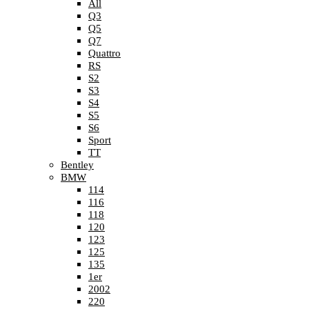
All
Q3
Q5
Q7
Quattro
RS
S2
S3
S4
S5
S6
Sport
TT
Bentley
BMW
114
116
118
120
123
125
135
1er
2002
220