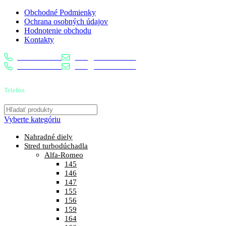
Obchodné Podmienky
Ochrana osobných údajov
Hodnotenie obchodu
Kontakty
0904 400 399
info@turbostred.sk
0904 400 399
info@turbostred.sk
Telefón
0904 400 399
Vyberte kategóriu
Nahradné diely
Stred turbodúchadla
Alfa-Romeo
145
146
147
155
156
159
164