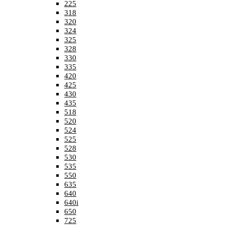
225
318
320
324
325
328
330
335
420
425
430
435
518
520
524
525
528
530
535
550
635
640
640i
650
725