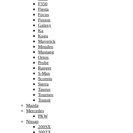
F350
Fiesta
Focus
Fusion
Galaxy
Ka
Kuga
Maverick
Mondeo
Mustang
Orion
Probe
Ranger
S-Max
Scorpio
Sierra
Taurus
Tourneo
Transit
Mazda
Mercedes
PKW
Nissan
200SX
300ZX