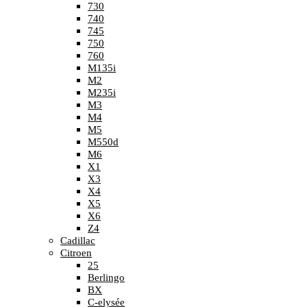
730
740
745
750
760
M135i
M2
M235i
M3
M4
M5
M550d
M6
X1
X3
X4
X5
X6
Z4
Cadillac
Citroen
25
Berlingo
BX
C-elysée