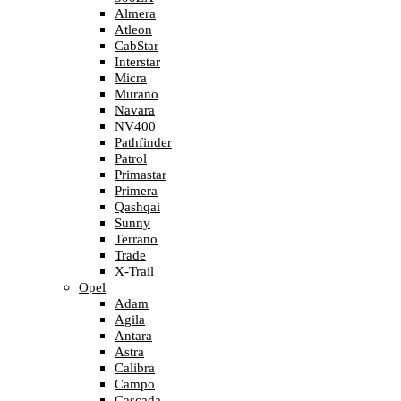
Almera
Atleon
CabStar
Interstar
Micra
Murano
Navara
NV400
Pathfinder
Patrol
Primastar
Primera
Qashqai
Sunny
Terrano
Trade
X-Trail
Opel
Adam
Agila
Antara
Astra
Calibra
Campo
Cascada