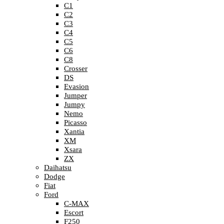
C1
C2
C3
C4
C5
C6
C8
Crosser
DS
Evasion
Jumper
Jumpy
Nemo
Picasso
Xantia
XM
Xsara
ZX
Daihatsu
Dodge
Fiat
Ford
C-MAX
Escort
F250